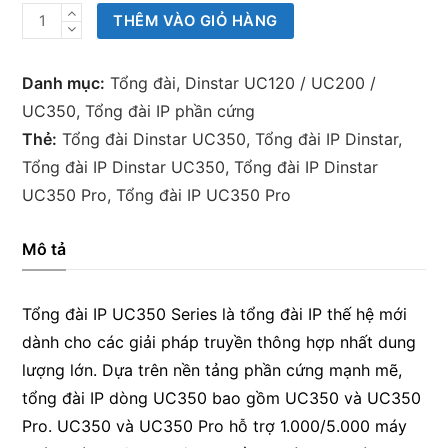
Tổng
THÊM VÀO GIỎ HÀNG
đài
IP
Danh mục:
Tổng đài
,
Dinstar UC120 / UC200 /
Dinstar
UC350
,
Tổng đài IP phần cứng
UC350/UC350
Thẻ:
Tổng đài Dinstar UC350
,
Tổng đài IP Dinstar
,
Pro
Tổng đài IP Dinstar UC350
,
Tổng đài IP Dinstar
số
UC350 Pro
,
Tổng đài IP UC350 Pro
lượng
Mô tả
Tổng đài IP UC350 Series là tổng đài IP thế hệ mới
dành cho các giải pháp truyền thông hợp nhất dung
lượng lớn. Dựa trên nền tảng phần cứng mạnh mẽ,
tổng đài IP dòng UC350 bao gồm UC350 và UC350
Pro. UC350 và UC350 Pro hỗ trợ 1.000/5.000 máy