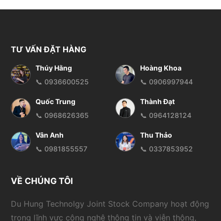
TƯ VẤN ĐẶT HÀNG
Thúy Hằng
Hoàng Khoa
📞 0936600525
📞 0906997944
Quốc Trung
Thành Đạt
📞 0968626365
📞 0964128124
Vân Anh
Thu Thảo
📞 0981855557
📞 0337853952
VỀ CHÚNG TÔI
Du Hung Technolgy Joint Stock Company hoạt động
trong lĩnh vực công nghệ thông tin và viễn thông,