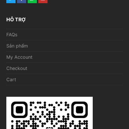
HỖ TRỢ
FAQs
Sản phẩm
My Account
Checkout
Cart