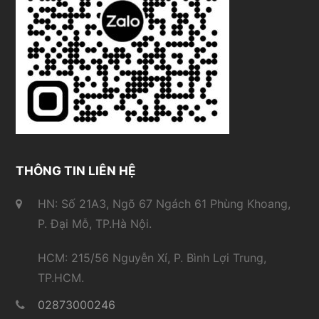
THÔNG TIN LIÊN HỆ
HN: Số 21A3, Ngõ 67 Ngách 61 Phùng Khoang,
P. Đại Mỗ, TP.Hà Nội.
HCM: 215/56 Nguyễn Xí, P. Bình Lợi Trung,
TP.HCM.
02873000246