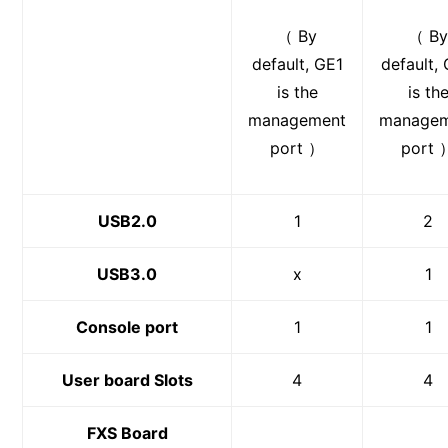
（ By
（ B
default, GE1
default,
is the
is th
management
manage
port ）
port 
USB2.0
1
2
USB3.0
x
1
Console port
1
1
User board Slots
4
4
FXS Board