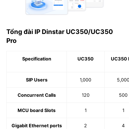
Tổng đài IP Dinstar UC350/UC350
Pro
Specification
UC350
UC350 
SIP Users
1,000
5,00
Concurrent Calls
120
500
MCU board Slots
1
1
Gigabit Ethernet ports
2
4