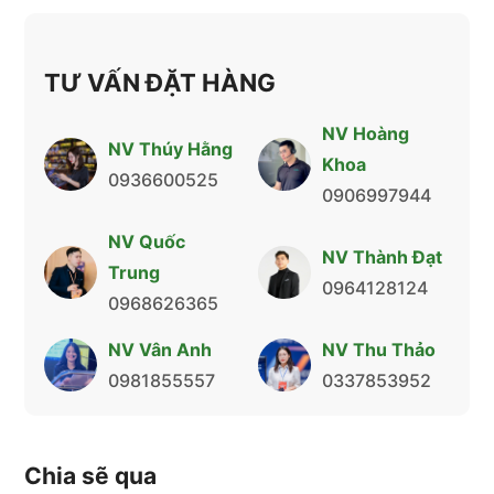
TƯ VẤN ĐẶT HÀNG
NV Hoàng
NV Thúy Hằng
Khoa
0936600525
0906997944
NV Quốc
NV Thành Đạt
Trung
0964128124
0968626365
NV Vân Anh
NV Thu Thảo
0981855557
0337853952
Chia sẽ qua