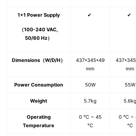
1+1 Power Supply
✔
✔
（100-240 VAC,
50/60 Hz）
Dimensions（W/D/H）
437*345*49
437*345
mm
mm
Power Consumption
50W
55W
Weight
5.7kg
5.6k
Operating
0 ℃ ~ 45
0 ℃ ~ 
Temperature
℃
℃