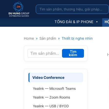
TỔNG ĐÀI & IP PHONE
HỘ
Home
»
Sản phẩm
»
Thiết bị nghe nhìn
Tìm
H
kiếm
Video Conference
Yealink — Microsoft Teams
Yealink — Zoom Rooms
Yealink — USB / BYOD