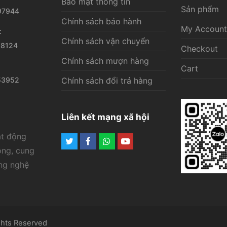
Bảo mật thông tin
Sản phẩm
97944
Chính sách bảo hành
My Account
t
Chính sách vận chuyển
28124
Checkout
Chính sách mượn hàng
Cart
53952
Chính sách đổi trả hàng
Liên kết mạng xã hội
ạt động
Twitter
Facebook
Whatsapp
Youtube
ông, cung
ông nghệ
ghts Reserved