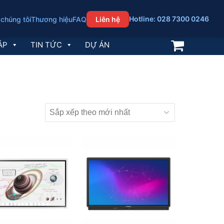
Hotline: 028 7300 0246
 chúng tôi
Thương hiệu
FAQ
Liên hệ
ÁP
TIN TỨC
DỰ ÁN