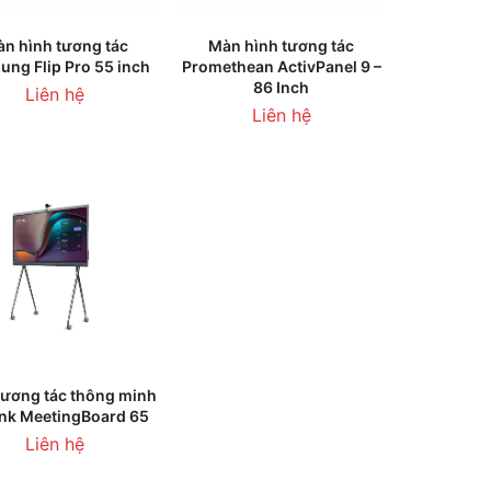
HÊM VÀO GIỎ HÀNG
LIÊN HỆ
n hình tương tác
Màn hình tương tác
ng Flip Pro 55 inch
Promethean ActivPanel 9 –
86 Inch
Liên hệ
Liên hệ
HÊM VÀO GIỎ HÀNG
tương tác thông minh
ink MeetingBoard 65
Liên hệ