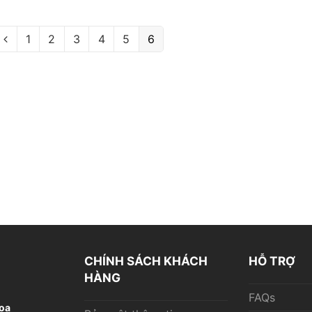
1
2
3
4
5
6
CHÍNH SÁCH KHÁCH
HỖ TRỢ
HÀNG
FAQs
oa