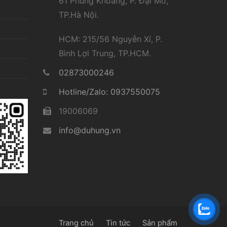
61 Phùng Khoang, P. Đại Mỗ,
TP.Hà Nội.
HCM: 215/56 Nguyễn Xí, P.
Bình Lợi Trung, TP.HCM.
02873000246
Hotline/Zalo: 0937550075
19006069
info@duhung.vn
Trang chủ
Tin tức
Sản phẩm