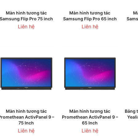
THÊM VÀO GIỎ HÀNG
THÊM VÀO GIỎ HÀNG
T
Màn hình tương tác
Màn hình tương tác
Mà
Samsung Flip Pro 75 inch
Samsung Flip Pro 65 inch
Samsu
Liên hệ
Liên hệ
LIÊN HỆ
LIÊN HỆ
T
Màn hình tương tác
Màn hình tương tác
Bảng 
Promethean ActivPanel 9 –
Promethean ActivPanel 9 –
Yeal
75 Inch
65 Inch
Liên hệ
Liên hệ