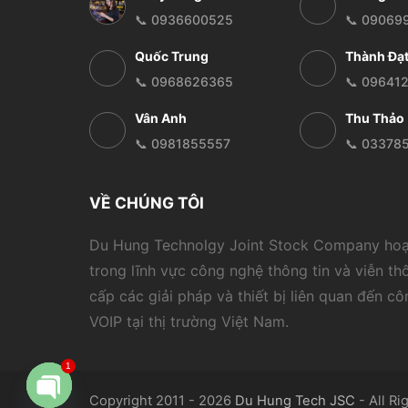
📞 0936600525
📞 09069
Quốc Trung
Thành Đạ
📞 0968626365
📞 09641
Vân Anh
Thu Thảo
📞 0981855557
📞 03378
VỀ CHÚNG TÔI
Du Hung Technolgy Joint Stock Company ho
trong lĩnh vực công nghệ thông tin và viễn th
cấp các giải pháp và thiết bị liên quan đến c
VOIP tại thị trường Việt Nam.
1
Copyright 2011 - 2026
Du Hung Tech JSC
- All Ri