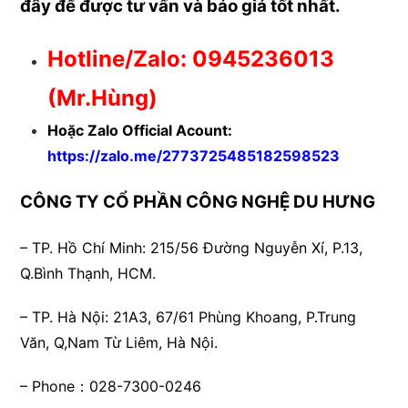
đây để được
tư vấn và báo giá tốt nhất.
Hotline/Zalo:
0945236013
(Mr.Hùng)
Hoặc Zalo Official Acount:
https://zalo.me/2773725485182598523
CÔNG TY CỔ PHẦN CÔNG NGHỆ DU HƯNG
– TP. Hồ Chí Minh:
215/56 Đường Nguyễn Xí, P.13,
Q.Bình Thạnh, HCM.
– TP. Hà Nội:
21A3, 67/61 Phùng Khoang, P.Trung
Văn, Q,Nam Từ Liêm, Hà Nội.
– Phone：028-7300-0246