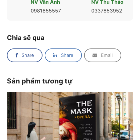
NV Vân Anh
NV Thu Thảo
0981855557
0337853952
Chia sẽ qua
Share
Share
Email
Sản phẩm tương tự