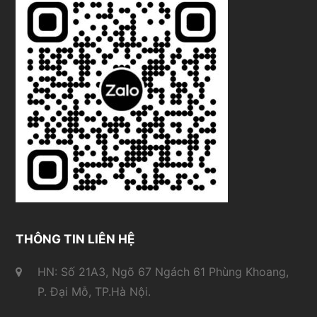
THÔNG TIN LIÊN HỆ
HN: Số 21A3, Ngõ 67 Ngách 61 Phùng Khoang,
P. Đại Mỗ, TP.Hà Nội.