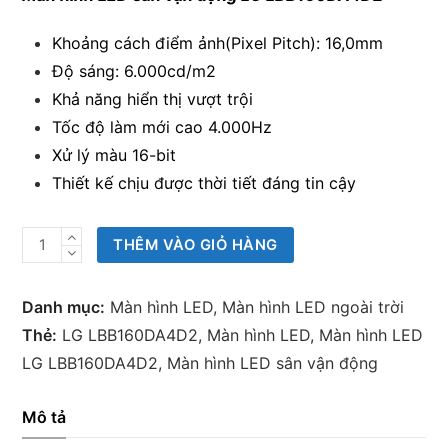
Khoảng cách điểm ảnh(Pixel Pitch): 16,0mm
Độ sáng: 6.000cd/m2
Khả năng hiển thị vượt trội
Tốc độ làm mới cao 4.000Hz
Xử lý màu 16-bit
Thiết kế chịu được thời tiết đáng tin cậy
Màn
THÊM VÀO GIỎ HÀNG
hình
LED
Danh mục:
Màn hình LED
,
Màn hình LED ngoài trời
sân
Thẻ:
LG LBB160DA4D2
,
Màn hình LED
,
Màn hình LED
vận
LG LBB160DA4D2
,
Màn hình LED sân vận động
động
LG
Mô tả
LBB160DA4D2