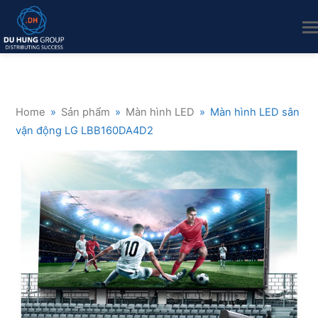
Home
»
Sản phẩm
»
Màn hình LED
»
Màn hình LED sân
vận động LG LBB160DA4D2