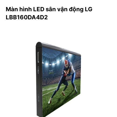
số
Màn hình LED sân vận động LG
lượng
LBB160DA4D2