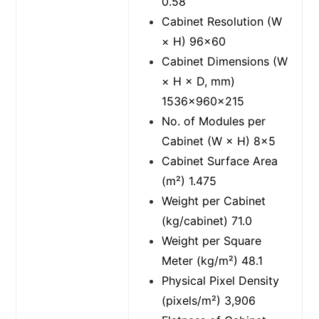
0.58
Cabinet Resolution (W
× H) 96×60
Cabinet Dimensions (W
× H × D, mm)
1536x960x215
No. of Modules per
Cabinet (W × H) 8×5
Cabinet Surface Area
(m²) 1.475
Weight per Cabinet
(kg/cabinet) 71.0
Weight per Square
Meter (kg/m²) 48.1
Physical Pixel Density
(pixels/m²) 3,906