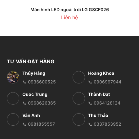
Màn hình LED ngoài trời LG GSCF026
Liên hệ
TƯ VẤN ĐẶT HÀNG
Thúy Hằng
Hoàng Khoa
📞 0936600525
📞 0906997944
Quốc Trung
Thành Đạt
📞 0968626365
📞 0964128124
Vân Anh
Thu Thảo
📞 0981855557
📞 0337853952