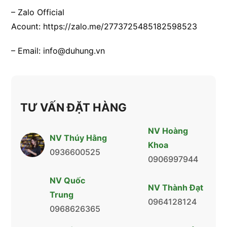
– Zalo Official
Acount:
https://zalo.me/2773725485182598523
– Email:
info@duhung.vn
TƯ VẤN ĐẶT HÀNG
NV Hoàng
NV Thúy Hằng
Khoa
0936600525
0906997944
NV Quốc
NV Thành Đạt
Trung
0964128124
0968626365