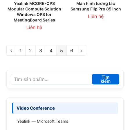
Yealink MCORE-OPS
Màn hình tương tác
Modular Compute Solution
Samsung Flip Pro 85 inch
Windows OPS for
Liên hệ
MeetingBoard Series
Liên hệ
1
2
3
4
5
6
Tìm
kiếm
Video Conference
Yealink — Microsoft Teams