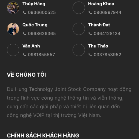
Thúy Hằng
Hoàng Khoa
📞 0936600525
📞 0906997944
Quốc Trung
Thành Đạt
📞 0968626365
📞 0964128124
Vân Anh
Thu Thảo
📞 0981855557
📞 0337853952
VỀ CHÚNG TÔI
Du Hung Technolgy Joint Stock Company hoạt động
trong lĩnh vực công nghệ thông tin và viễn thông,
cung cấp các giải pháp và thiết bị liên quan đến
công nghệ VOIP tại thị trường Việt Nam.
CHÍNH SÁCH KHÁCH HÀNG