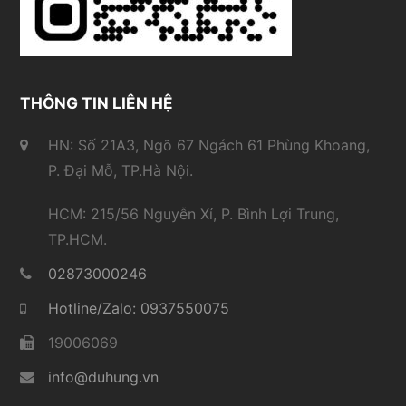
THÔNG TIN LIÊN HỆ
HN: Số 21A3, Ngõ 67 Ngách 61 Phùng Khoang,
P. Đại Mỗ, TP.Hà Nội.
HCM: 215/56 Nguyễn Xí, P. Bình Lợi Trung,
TP.HCM.
02873000246
Hotline/Zalo: 0937550075
19006069
info@duhung.vn