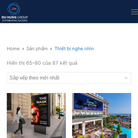
Home
»
Sản phẩm
»
Thiết bị nghe nhìn
Đã
Hiển thị 65–80 của 87 kết quả
sắp
xếp
theo
mới
nhất