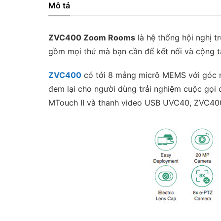
Mô tả
ZVC400 Zoom Rooms
là hệ thống hội nghị t
gồm mọi thứ mà bạn cần để kết nối và cộng t
ZVC400
có tới 8 mảng micrô MEMS với góc nhì
đem lại cho người dùng trải nghiệm cuộc gọi 
MTouch II và thanh video USB UVC40, ZVC400 l