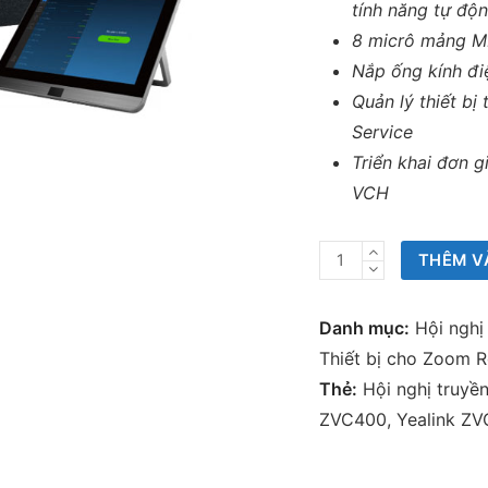
tính năng tự độ
8 micrô mảng ME
Nắp ống kính đi
Quản lý thiết b
Service
Triển khai đơn 
VCH
Yealink
THÊM V
ZVC400
Zoom
Danh mục:
Hội nghị
Rooms
Thiết bị cho Zoom 
Kit
Thẻ:
Hội nghị truyề
số
ZVC400
,
Yealink Z
lượng