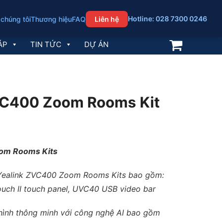
Hotline: 028 7300 0246
 chúng tôi
Thương hiệu
FAQ
Liên hệ
ÁP
TIN TỨC
DỰ ÁN
VC400 Zoom Rooms Kit
om Rooms Kits
ị Yealink ZVC400 Zoom Rooms Kits bao gồm:
uch II touch panel, UVC40 USB video bar
 hình thông minh với công nghệ AI bao gồm