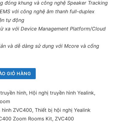
ng đóng khung và công nghệ Speaker Tracking
MS với công nghệ âm thanh full-duplex
ện tự động
ị từ xa với Device Management Platform/Cloud
giản và dễ dàng sử dụng với Mcore và cổng
ÀO GIỎ HÀNG
 truyền hình
,
Hội nghị truyền hình Yealink
,
Room
n hình ZVC400
,
Thiết bị hội nghị Yealink
VC400 Zoom Rooms Kit
,
ZVC400