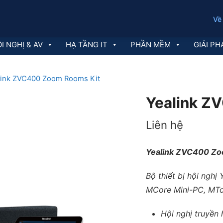
Về
I NGHỊ & AV
HẠ TẦNG IT
PHẦN MỀM
GIẢI PH
link ZVC400 Zoom Rooms Kit
Yealink Z
Liên hệ
Yealink ZVC400 Zo
Bộ thiết bị hội ngh
MCore Mini-PC, MTo
Hội nghị truyền