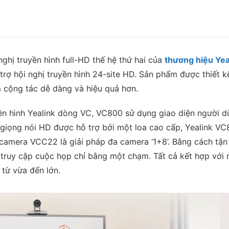
lượng
nghị truyền hình full-HD thế hệ thứ hai của
thương hiệu Yea
trợ hội nghị truyền hình 24-site HD. Sản phẩm được thiết 
m cộng tác dễ dàng và hiệu quả hơn.
yền hình Yealink dòng VC, VC800 sử dụng giao diện người 
giọng nói HD được hỗ trợ bởi một loa cao cấp, Yealink VC
8 camera VCC22 là giải pháp đa camera ‘1+8’. Bằng cách tậ
à truy cập cuộc họp chỉ bằng một chạm. Tất cả kết hợp với
từ vừa đến lớn.