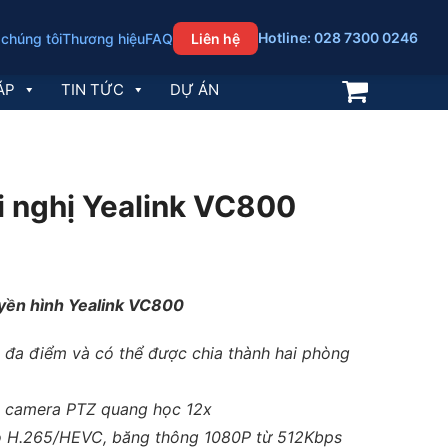
Hotline: 028 7300 0246
 chúng tôi
Thương hiệu
FAQ
Liên hệ
ÁP
TIN TỨC
DỰ ÁN
ội nghị Yealink VC800
ruyền hình Yealink VC800
e đa điểm và có thể được chia thành hai phòng
 camera PTZ quang học 12x
o H.265/HEVC, băng thông 1080P từ 512Kbps