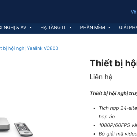
Về
I NGHỊ & AV
HẠ TẦNG IT
PHẦN MỀM
GIẢI PH
t bị hội nghị Yealink VC800
Thiết bị h
Liên hệ
Thiết bị hội nghị t
Tích hợp 24-sit
họp ảo
1080P/60FPS và
Bộ giải mã vide