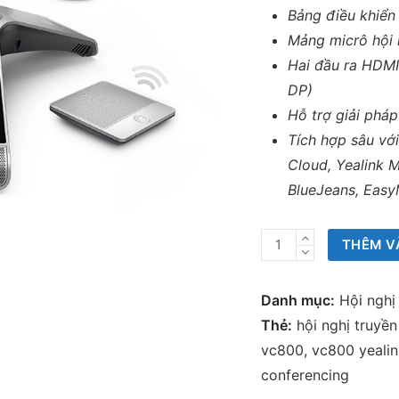
Bảng điều khiể
Mảng micrô hội 
Hai đầu ra HDMI
DP)
Hỗ trợ giải phá
Tích hợp sâu vớ
Cloud, Yealink M
BlueJeans, Easy
Thiết
THÊM V
bị
hội
Danh mục:
Hội nghị
nghị
Thẻ:
hội nghị truyề
Yealink
vc800
,
vc800 yealin
VC800
conferencing
số