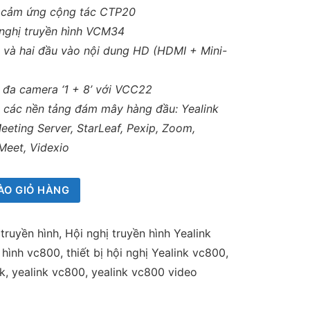
n cảm ứng cộng tác CTP20
nghị truyền hình VCM34
 và hai đầu vào nội dung HD (HDMI + Mini-
p đa camera ‘1 + 8’ với VCC22
i các nền tảng đám mây hàng đầu: Yealink
eeting Server, StarLeaf, Pexip, Zoom,
Meet, Videxio
ÀO GIỎ HÀNG
 truyền hình
,
Hội nghị truyền hình Yealink
n hình vc800
,
thiết bị hội nghị Yealink vc800
,
k
,
yealink vc800
,
yealink vc800 video