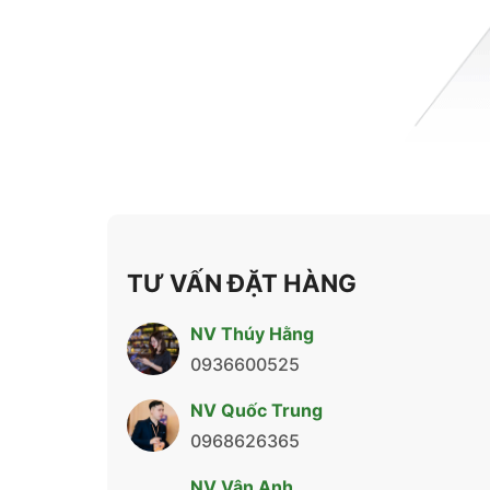
TƯ VẤN ĐẶT HÀNG
NV Thúy Hằng
0936600525
NV Quốc Trung
0968626365
NV Vân Anh