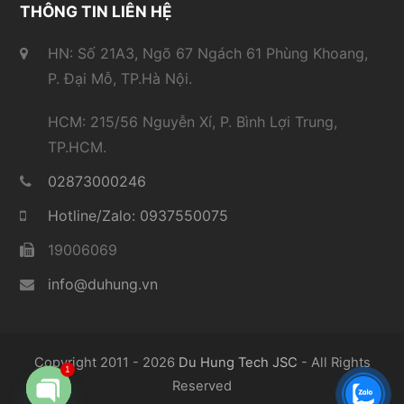
THÔNG TIN LIÊN HỆ
HN: Số 21A3, Ngõ 67 Ngách 61 Phùng Khoang,
P. Đại Mỗ, TP.Hà Nội.
HCM: 215/56 Nguyễn Xí, P. Bình Lợi Trung,
TP.HCM.
02873000246
Hotline/Zalo: 0937550075
19006069
info@duhung.vn
Copyright 2011 - 2026
Du Hung Tech JSC
- All Rights
1
Reserved