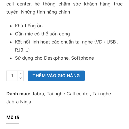
call center, hệ thống chăm sóc khách hàng trực
tuyến. Những tính năng chính :
Khử tiếng ồn
Cần míc có thể uốn cong
Kết nối linh hoạt các chuẩn tai nghe (VD : USB ,
RJ9,…)
Sử dụng cho Deskphone, Softphone
Tai
THÊM VÀO GIỎ HÀNG
nghe
Jabra
Danh mục:
Jabra
,
Tai nghe Call center
,
Tai nghe
Ninja
Jabra Ninja
QD
Duo
Mô tả
số