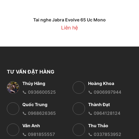
Tai nghe Jabra Evolve 65 Uc Mono
Liên hệ
TƯ VẤN ĐẶT HÀNG
Thúy Hằng
Hoàng Khoa
📞 0936600525
📞 0906997944
Quốc Trung
Thành Đạt
📞 0968626365
📞 0964128124
Vân Anh
Thu Thảo
📞 0981855557
📞 0337853952