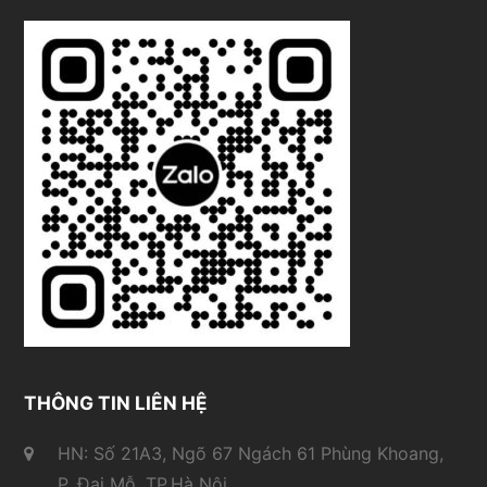
THÔNG TIN LIÊN HỆ
HN: Số 21A3, Ngõ 67 Ngách 61 Phùng Khoang,
P. Đại Mỗ, TP.Hà Nội.