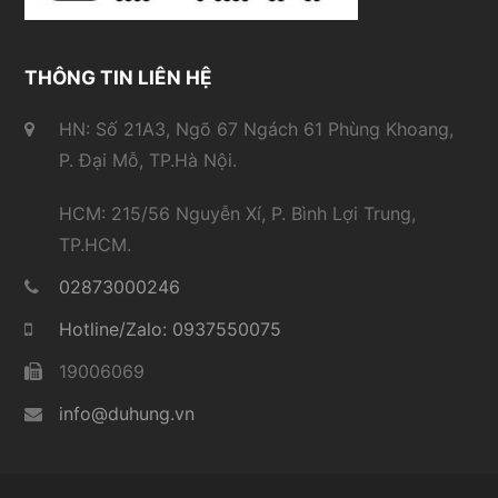
THÔNG TIN LIÊN HỆ
HN: Số 21A3, Ngõ 67 Ngách 61 Phùng Khoang,
P. Đại Mỗ, TP.Hà Nội.
HCM: 215/56 Nguyễn Xí, P. Bình Lợi Trung,
TP.HCM.
02873000246
Hotline/Zalo: 0937550075
19006069
info@duhung.vn