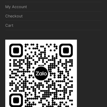
My Account
Checkout
Cart