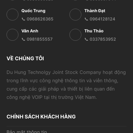
Quốc Trung
Thành Đạt
📞 0968626365
📞 0964128124
Vân Anh
Thu Thảo
📞 0981855557
📞 0337853952
VỀ CHÚNG TÔI
Du Hung Technolgy Joint Stock Company hoạt động
trong lĩnh vực công nghệ thông tin và viễn thông,
cung cấp các giải pháp và thiết bị liên quan đến
công nghệ VOIP tại thị trường Việt Nam.
CHÍNH SÁCH KHÁCH HÀNG
Bảo mật thông tin