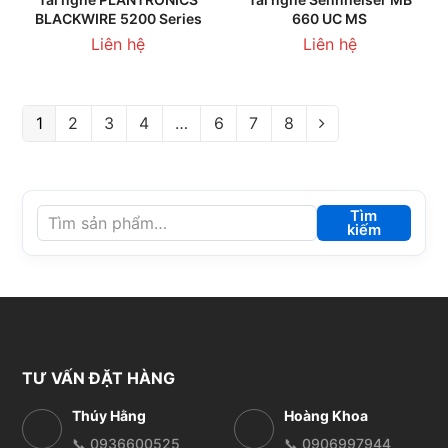
BLACKWIRE 5200 Series
660 UC MS
Liên hệ
Liên hệ
1
2
3
4
…
6
7
8
Tìm
kiếm
TƯ VẤN ĐẶT HÀNG
Thúy Hằng
Hoàng Khoa
📞 0936600525
📞 0906997944