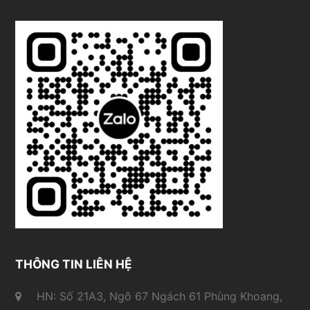
THÔNG TIN LIÊN HỆ
HN: Số 21A3, Ngõ 67 Ngách 61 Phùng Khoang,