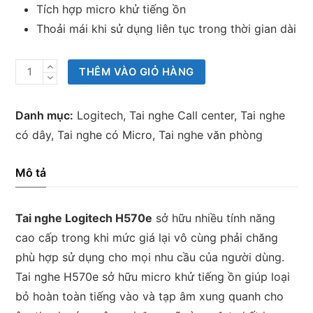
Tích hợp micro khử tiếng ồn
Thoải mái khi sử dụng liên tục trong thời gian dài
Tai
THÊM VÀO GIỎ HÀNG
nghe
USB
Danh mục:
Logitech
,
Tai nghe Call center
,
Tai nghe
Logitech
có dây
,
Tai nghe có Micro
,
Tai nghe văn phòng
H570e
số
Mô tả
lượng
Tai nghe Logitech H570e
sở hữu nhiều tính năng
cao cấp trong khi mức giá lại vô cùng phải chăng
phù hợp sử dụng cho mọi nhu cầu của người dùng.
Tai nghe H570e sở hữu micro khử tiếng ồn giúp loại
bỏ hoàn toàn tiếng vào và tạp âm xung quanh cho