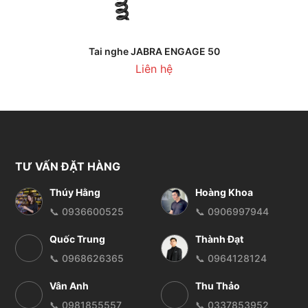
Tai nghe JABRA ENGAGE 50
Liên hệ
TƯ VẤN ĐẶT HÀNG
Thúy Hằng
Hoàng Khoa
📞 0936600525
📞 0906997944
Quốc Trung
Thành Đạt
📞 0968626365
📞 0964128124
Vân Anh
Thu Thảo
📞 0981855557
📞 0337853952