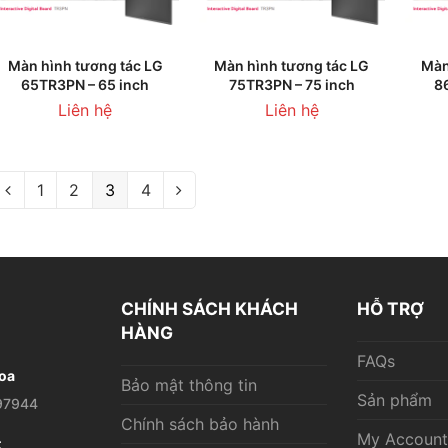
THÊM VÀO GIỎ HÀNG
THÊM VÀO GIỎ HÀNG
T
Màn hình tương tác LG
Màn hình tương tác LG
Màn
65TR3PN – 65 inch
75TR3PN – 75 inch
8
Liên hệ
Liên hệ
1
2
3
4
CHÍNH SÁCH KHÁCH
HỖ TRỢ
HÀNG
FAQs
oa
Bảo mật thông tin
Sản phẩm
97944
Chính sách bảo hành
My Account
t