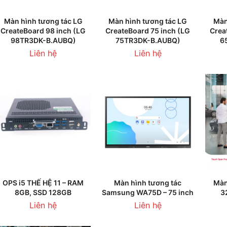
THÊM VÀO GIỎ HÀNG
THÊM VÀO GIỎ HÀNG
T
Màn hình tương tác LG
Màn hình tương tác LG
Màn
CreateBoard 98 inch (LG
CreateBoard 75 inch (LG
Crea
98TR3DK-B.AUBQ)
75TR3DK-B.AUBQ)
6
Liên hệ
Liên hệ
THÊM VÀO GIỎ HÀNG
THÊM VÀO GIỎ HÀNG
T
OPS i5 THẾ HỆ 11 – RAM
Màn hình tương tác
Màn
8GB, SSD 128GB
Samsung WA75D – 75 inch
3
Liên hệ
Liên hệ