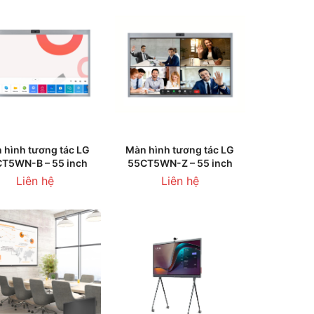
HÊM VÀO GIỎ HÀNG
THÊM VÀO GIỎ HÀNG
 hình tương tác LG
Màn hình tương tác LG
T5WN-B – 55 inch
55CT5WN-Z – 55 inch
Liên hệ
Liên hệ