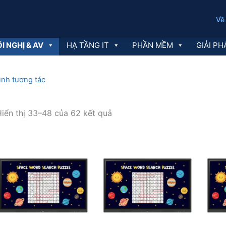
Về
I NGHỊ & AV
HẠ TẦNG IT
PHẦN MỀM
GIẢI PH
nh tương tác
Đã
iển thị 33–48 của 62 kết quả
sắp
xếp
theo
mới
nhất