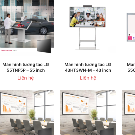
THÊM VÀO GIỎ HÀNG
THÊM VÀO GIỎ HÀNG
T
Màn hình tương tác LG
Màn hình tương tác LG
Màn
55TNF5P – 55 inch
43HT3WN-M – 43 inch
55C
Liên hệ
Liên hệ