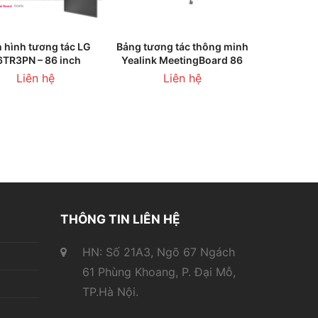
HÊM VÀO GIỎ HÀNG
THÊM VÀO GIỎ HÀNG
 hình tương tác LG
Bảng tương tác thông minh
6TR3PN – 86 inch
Yealink MeetingBoard 86
Liên hệ
Liên hệ
THÔNG TIN LIÊN HỆ
HN: Số 21A3, Ngõ 67 Ngách
61 Phùng Khoang, P. Đại Mỗ,
TP.Hà Nội.