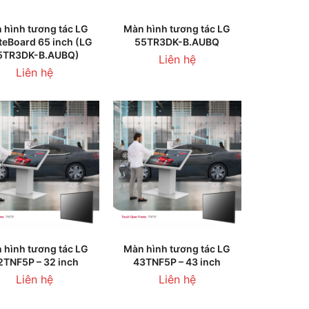
HÊM VÀO GIỎ HÀNG
THÊM VÀO GIỎ HÀNG
 hình tương tác LG
Màn hình tương tác LG
teBoard 65 inch (LG
55TR3DK-B.AUBQ
5TR3DK-B.AUBQ)
Liên hệ
Liên hệ
HÊM VÀO GIỎ HÀNG
THÊM VÀO GIỎ HÀNG
 hình tương tác LG
Màn hình tương tác LG
2TNF5P – 32 inch
43TNF5P – 43 inch
Liên hệ
Liên hệ