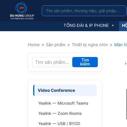
TỔNG ĐÀI & IP PHONE
HỘ
Home
»
Sản phẩm
»
Thiết bị nghe nhìn
»
Màn hì
Tìm
H
kiếm
Video Conference
Yealink — Microsoft Teams
Yealink — Zoom Rooms
Yealink — USB / BYOD