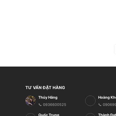
TƯ VẤN ĐẶT HÀNG
Thúy Hằng
Hoàng Kh
📞 0936600525
📞 09069
Quốc Trung
Thành Đạ