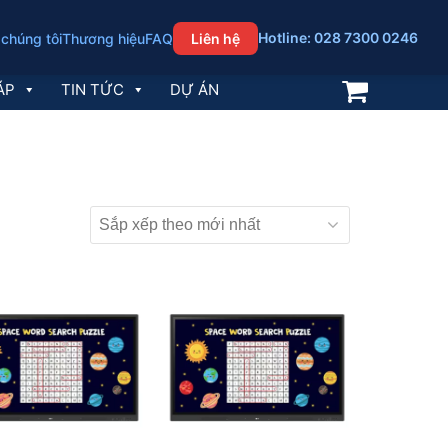
Hotline: 028 7300 0246
 chúng tôi
Thương hiệu
FAQ
Liên hệ
ÁP
TIN TỨC
DỰ ÁN