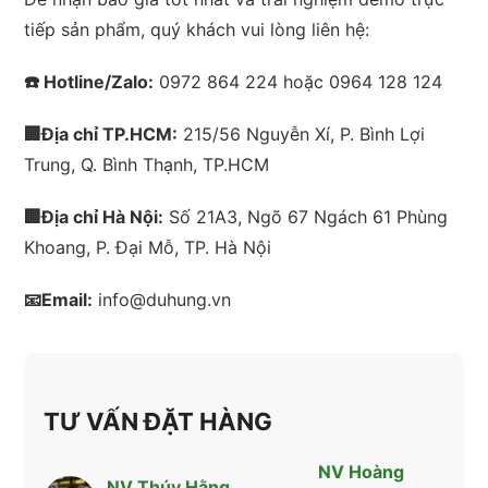
tiếp sản phẩm, quý khách vui lòng liên hệ:
☎️ Hotline/Zalo:
0972 864 224 hoặc 0964 128 124
🏢Địa chỉ TP.
HCM
:
215/56 Nguyễn Xí, P. Bình Lợi
Trung, Q. Bình Thạnh, TP.
HCM
🏢Địa chỉ
Hà Nội
:
Số 21A3, Ngõ 67 Ngách 61 Phùng
Khoang, P. Đại Mỗ, TP.
Hà Nội
📧Email:
info@duhung.vn
TƯ VẤN ĐẶT HÀNG
NV Hoàng
NV Thúy Hằng