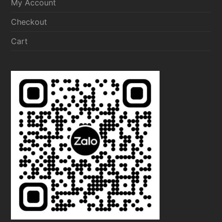
My Account
Checkout
Cart