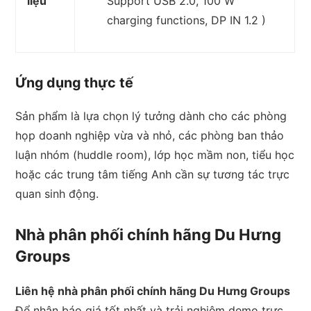
liệu
Support USB 2.0, 100 W
charging functions, DP IN 1.2 )
Ứng dụng thực tế
Sản phẩm là lựa chọn lý tưởng dành cho các phòng
họp doanh nghiệp vừa và nhỏ,
các phòng ban thảo
luận nhóm (huddle room),
lớp học mầm non,
tiểu học
hoặc các trung tâm tiếng Anh cần sự tương tác trực
quan sinh động.
Nhà phân phối chính hãng Du Hưng
Groups
Liên hệ nhà phân phối chính hãng Du Hưng Groups
Để nhận báo giá tốt nhất và trải nghiệm demo trực