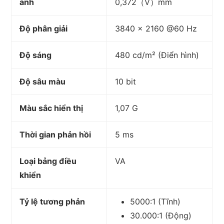
ảnh
0,372（V）mm
Độ phân giải
3840 × 2160 @60 Hz
Độ sáng
480 cd/m² (Điển hình)
Độ sâu màu
10 bit
Màu sắc hiển thị
1,07 G
Thời gian phản hồi
5 ms
Loại bảng điều
VA
khiển
Tỷ lệ tương phản
5000:1 (Tĩnh)
30.000:1 (Động)