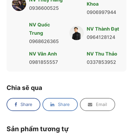
Khoa
0936600525
0906997944
NV Quốc
NV Thành Đạt
Trung
0964128124
0968626365
NV Vân Anh
NV Thu Thảo
0981855557
0337853952
Chia sẽ qua
Share
Share
Email
Sản phẩm tương tự