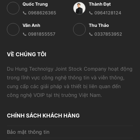
Quốc Trung
Thành Đạt
📞 0968626365
📞 0964128124
Vân Anh
Thu Thảo
📞 0981855557
📞 0337853952
VỀ CHÚNG TÔI
Du Hung Technolgy Joint Stock Company hoạt động
trong lĩnh vực công nghệ thông tin và viễn thông,
cung cấp các giải pháp và thiết bị liên quan đến
công nghệ VOIP tại thị trường Việt Nam.
CHÍNH SÁCH KHÁCH HÀNG
Bảo mật thông tin