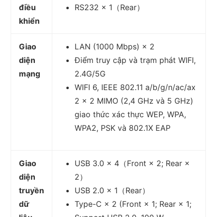
điều
RS232 × 1（Rear）
khiển
Giao
LAN (1000 Mbps) × 2
diện
Điểm truy cập và trạm phát WIFI,
mạng
2.4G/5G
WIFI 6, IEEE 802.11 a/b/g/n/ac/ax
2 × 2 MIMO (2,4 GHz và 5 GHz)
giao thức xác thực WEP, WPA,
WPA2, PSK và 802.1X EAP
Giao
USB 3.0 × 4（Front × 2; Rear ×
diện
2）
truyền
USB 2.0 × 1（Rear）
dữ
Type-C × 2 (Front × 1; Rear × 1;