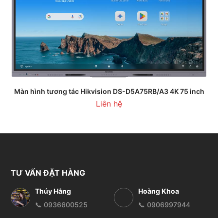
Màn hình tương tác Hikvision DS-D5A75RB/A3 4K 75 inch
Liên hệ
TƯ VẤN ĐẶT HÀNG
Thúy Hằng
Hoàng Khoa
📞 0936600525
📞 0906997944