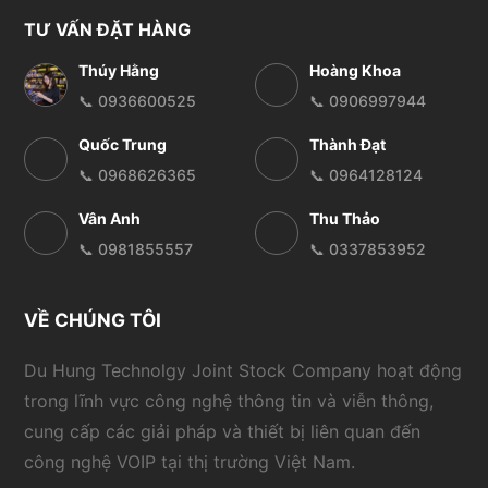
TƯ VẤN ĐẶT HÀNG
Thúy Hằng
Hoàng Khoa
📞 0936600525
📞 0906997944
Quốc Trung
Thành Đạt
📞 0968626365
📞 0964128124
Vân Anh
Thu Thảo
📞 0981855557
📞 0337853952
VỀ CHÚNG TÔI
Du Hung Technolgy Joint Stock Company hoạt động
trong lĩnh vực công nghệ thông tin và viễn thông,
cung cấp các giải pháp và thiết bị liên quan đến
công nghệ VOIP tại thị trường Việt Nam.