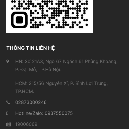
THÔNG TIN LIÊN HỆ
HN: Số 21A3, Ngõ 67 Ngách 61 Phùng Khoang,
P. Đại Mỗ, TP.Hà Nội.
HCM: 215/56 Nguyễn Xí, P. Bình Lợi Trung,
TP.HCM.
02873000246
Hotline/Zalo: 0937550075
19006069