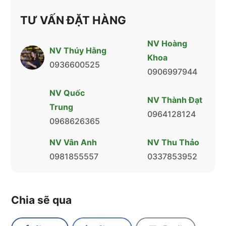
TƯ VẤN ĐẶT HÀNG
NV Hoàng
NV Thúy Hằng
Khoa
0936600525
0906997944
NV Quốc
NV Thành Đạt
Trung
0964128124
0968626365
NV Vân Anh
NV Thu Thảo
0981855557
0337853952
Chia sẽ qua