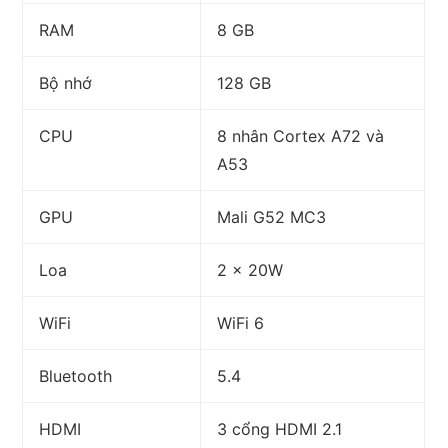
RAM
8 GB
Bộ nhớ
128 GB
CPU
8 nhân Cortex A72 và
A53
GPU
Mali G52 MC3
Loa
2 x 20W
WiFi
WiFi 6
Bluetooth
5.4
HDMI
3 cổng HDMI 2.1