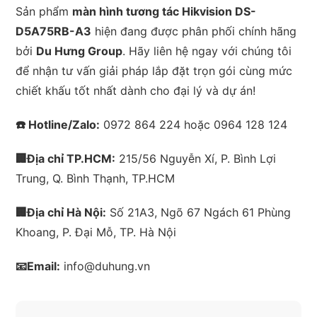
Sản phẩm
màn hình tương tác Hikvision DS-
D5A75RB-A3
hiện đang được phân phối chính hãng
bởi
Du Hưng Group
. Hãy liên hệ ngay với chúng tôi
để nhận tư vấn giải pháp lắp đặt trọn gói cùng mức
chiết khấu tốt nhất dành cho đại lý và dự án!
☎️ Hotline/Zalo:
0972 864 224 hoặc 0964 128 124
🏢Địa chỉ TP.
HCM
:
215/56 Nguyễn Xí, P. Bình Lợi
Trung, Q. Bình Thạnh, TP.
HCM
🏢Địa chỉ
Hà Nội
:
Số 21A3, Ngõ 67 Ngách 61 Phùng
Khoang, P. Đại Mỗ, TP.
Hà Nội
📧Email:
info@duhung.vn