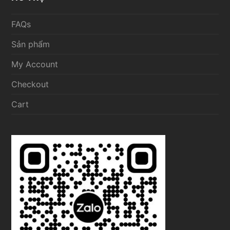
FAQs
Sản phẩm
My Account
Checkout
Cart