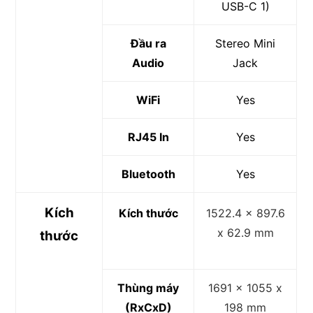
USB-C 1)
Đầu ra
Stereo Mini
Audio
Jack
WiFi
Yes
RJ45 In
Yes
Bluetooth
Yes
Kích
Kích thước
1522.4 x 897.6
x 62.9 mm
thước
Thùng máy
1691 x 1055 x
(RxCxD)
198 mm