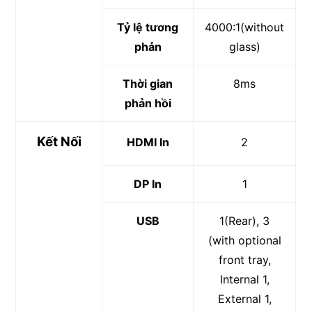
Tỷ lệ tương
4000:1(without
phản
glass)
Thời gian
8ms
phản hồi
Kết Nối
HDMI In
2
DP In
1
USB
1(Rear), 3
(with optional
front tray,
Internal 1,
External 1,