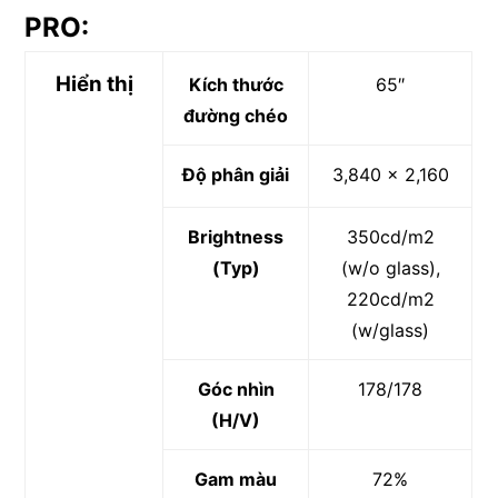
PRO:
Hiển thị
Kích thước
65″
đường chéo
Độ phân giải
3,840 x 2,160
Brightness
350cd/m2
(Typ)
(w/o glass),
220cd/m2
(w/glass)
Góc nhìn
178/178
(H/V)
Gam màu
72%