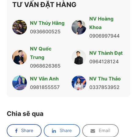
TƯ VẤN ĐẶT HÀNG
NV Hoàng
NV Thúy Hằng
Khoa
0936600525
0906997944
NV Quốc
NV Thành Đạt
Trung
0964128124
0968626365
NV Vân Anh
NV Thu Thảo
0981855557
0337853952
Chia sẽ qua
Share
Share
Email