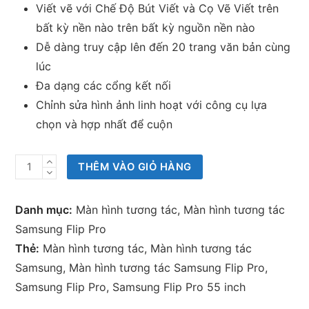
Viết vẽ với Chế Độ Bút Viết và Cọ Vẽ Viết trên
bất kỳ nền nào trên bất kỳ nguồn nền nào
Dễ dàng truy cập lên đến 20 trang văn bản cùng
lúc
Đa dạng các cổng kết nối
Chỉnh sửa hình ảnh linh hoạt với công cụ lựa
chọn và hợp nhất để cuộn
Màn
THÊM VÀO GIỎ HÀNG
hình
tương
Danh mục:
Màn hình tương tác
,
Màn hình tương tác
tác
Samsung Flip Pro
Samsung
Thẻ:
Màn hình tương tác
,
Màn hình tương tác
Flip
Samsung
,
Màn hình tương tác Samsung Flip Pro
,
Pro
Samsung Flip Pro
,
Samsung Flip Pro 55 inch
65