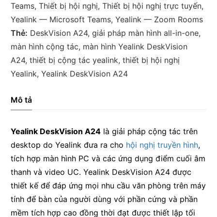
hình
Teams
,
Thiết bị hội nghị
,
Thiết bị hội nghị trực tuyến
,
cộng
Yealink — Microsoft Teams
,
Yealink — Zoom Rooms
tác
Thẻ:
DeskVision A24
,
giải pháp màn hình all-in-one
,
All-
màn hình cộng tác
,
màn hình Yealink DeskVision
in-
A24
,
thiết bị cộng tác yealink
,
thiết bị hội nghị
one
Yealink
,
Yealink DeskVision A24
số
lượng
Mô tả
Yealink DeskVision A24
là giải pháp cộng tác trên
desktop do Yealink đưa ra cho
hội nghị truyền hình
,
tích hợp màn hình PC và các ứng dụng điểm cuối âm
thanh và video UC. Yealink DeskVision A24 được
thiết kế để đáp ứng mọi nhu cầu văn phòng trên máy
tính để bàn của người dùng với phần cứng và phần
mềm tích hợp cao đồng thời đạt được thiết lập tối