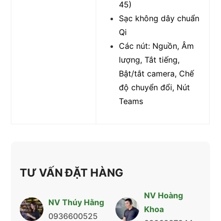
45)
Sạc không dây chuẩn
Qi
Các nút: Nguồn, Âm
lượng, Tắt tiếng,
Bật/tắt camera, Chế
độ chuyển đổi, Nút
Teams
TƯ VẤN ĐẶT HÀNG
NV Hoàng
NV Thúy Hằng
Khoa
0936600525