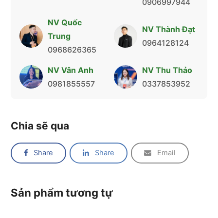
0906997944
NV Quốc
NV Thành Đạt
Trung
0964128124
0968626365
NV Vân Anh
NV Thu Thảo
0981855557
0337853952
Chia sẽ qua
Share
Share
Email
Sản phẩm tương tự