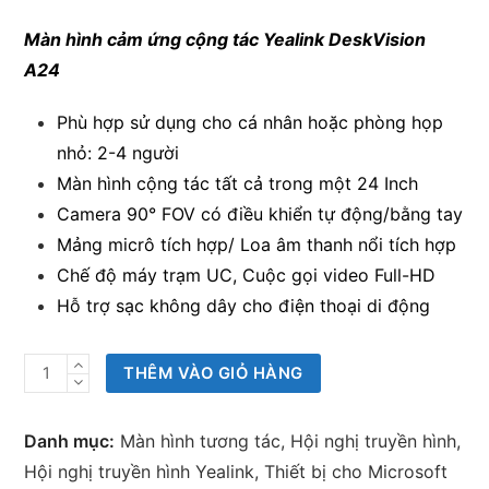
Màn hình cảm ứng cộng tác Yealink DeskVision
A24
Phù hợp sử dụng cho cá nhân hoặc phòng họp
nhỏ: 2-4 người
Màn hình cộng tác tất cả trong một 24 Inch
Camera 90° FOV có điều khiển tự động/bằng tay
Mảng micrô tích hợp/ Loa âm thanh nổi tích hợp
Chế độ máy trạm UC, Cuộc gọi video Full-HD
Hỗ trợ sạc không dây cho điện thoại di động
Yealink
THÊM VÀO GIỎ HÀNG
DeskVision
A24
Danh mục:
Màn hình tương tác
,
Hội nghị truyền hình
,
Màn
Hội nghị truyền hình Yealink
,
Thiết bị cho Microsoft