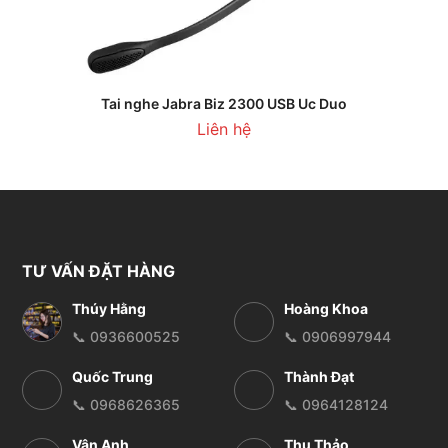
Tai nghe Jabra Biz 2300 USB Uc Duo
Liên hệ
TƯ VẤN ĐẶT HÀNG
Thúy Hằng
Hoàng Khoa
📞 0936600525
📞 0906997944
Quốc Trung
Thành Đạt
📞 0968626365
📞 0964128124
Vân Anh
Thu Thảo