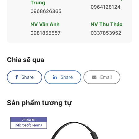
Trung
0964128124
0968626365
NV Vân Anh
NV Thu Thảo
0981855557
0337853952
Chia sẽ qua
Share
Share
Email
Sản phẩm tương tự