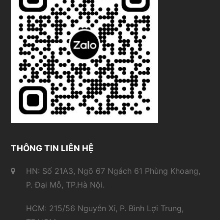
THÔNG TIN LIÊN HỆ
HN: Số 21A3, Ngõ 67 Ngách 61 Phùng Khoang,
P. Đại Mỗ, TP.Hà Nội.
HCM: 215/56 Nguyễn Xí, P. Bình Lợi Trung,