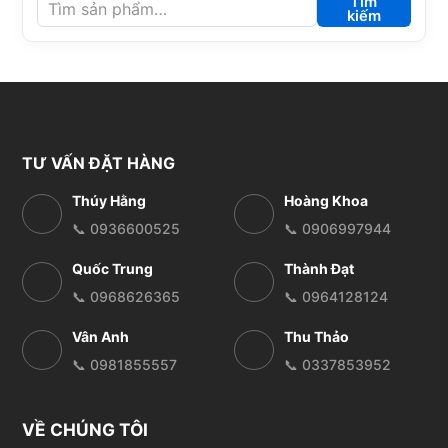
Tìm
kiếm
TƯ VẤN ĐẶT HÀNG
Thúy Hằng
Hoàng Khoa
📞 0936600525
📞 0906997944
Quốc Trung
Thành Đạt
📞 0968626365
📞 0964128124
Vân Anh
Thu Thảo
📞 0981855557
📞 0337853952
VỀ CHÚNG TÔI