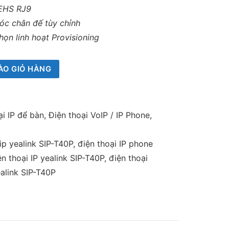
 EHS RJ9
góc chân đế tùy chỉnh
họn linh hoạt Provisioning
ÀO GIỎ HÀNG
ại IP để bàn
,
Điện thoại VoIP / IP Phone
,
ip yealink SIP-T40P
,
điện thoại IP phone
ện thoại IP yealink SIP-T40P
,
điện thoại
alink SIP-T40P