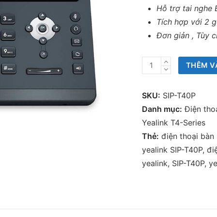
Hỗ trợ tai nghe
Tích hợp với 2 
Đơn giản , Tùy c
Điện
THÊM V
thoại
IP
SKU:
SIP-T40P
Yealink
Danh mục:
Điện tho
SIP-
Yealink T4-Series
T40P
Thẻ:
điện thoại bàn 
số
yealink SIP-T40P
,
đi
lượng
yealink
,
SIP-T40P
,
ye