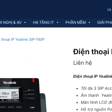
Về
I NGHỊ & AV
HẠ TẦNG IT
PHẦN MỀM
GIẢI PH
 thoại IP Yealink SIP-T40P
Điện thoại
Liên hệ
Điện thoại IP Yeali
Tối đa 3 SIP Ac
Âm thanh
Yeal
Màn hình LCD đồ
Hỗ trợ nguồn P