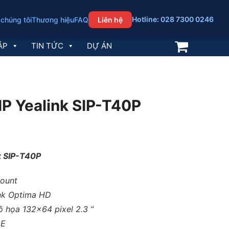
Hotline: 028 7300 0246
 chúng tôi
Thương hiệu
FAQ
Liên hệ
ÁP
TIN TỨC
DỰ ÁN
 IP Yealink SIP-T40P
nk SIP-T40P
count
ink Optima HD
 họa 132×64 pixel 2.3 “
oE