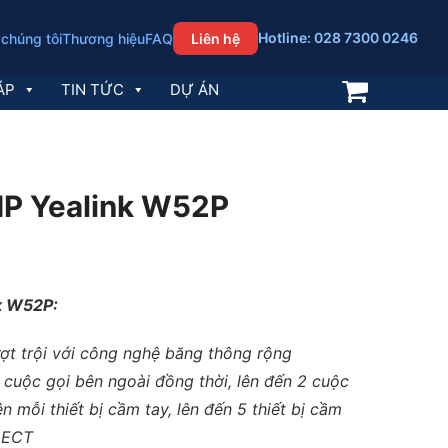
Hotline: 028 7300 0246
 chúng tôi
Thương hiệu
FAQ
Liên hệ
ÁP
TIN TỨC
DỰ ÁN
 IP Yealink W52P
nk W52P:
t trội với công nghệ băng thông rộng
 cuộc gọi bên ngoài đồng thời, lên đến 2 cuộc
ên mỗi thiết bị cầm tay, lên đến 5 thiết bị cầm
DECT