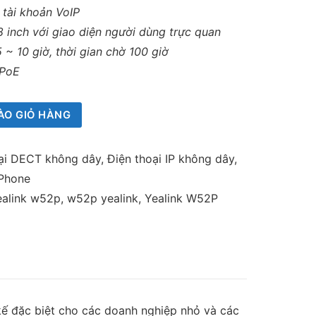
 tài khoản VoIP
8 inch với giao diện người dùng trực quan
5 ~ 10 giờ, thời gian chờ 100 giờ
 PoE
ÀO GIỎ HÀNG
oại DECT không dây
,
Điện thoại IP không dây
,
 Phone
yealink w52p
,
w52p yealink
,
Yealink W52P
kế đặc biệt cho các doanh nghiệp nhỏ và các