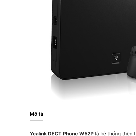
Mô tả
Yealink DECT Phone W52P
là hệ thống điện 