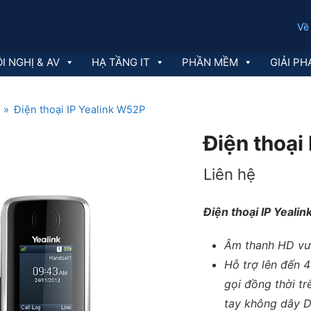
Về
I NGHỊ & AV
HẠ TẦNG IT
PHẦN MỀM
GIẢI PH
»
Điện thoại IP Yealink W52P
Điện thoại
Liên hệ
Điện thoại IP Yeali
Âm thanh HD vượ
Hỗ trợ lên đến 4
gọi đồng thời tr
tay không dây 