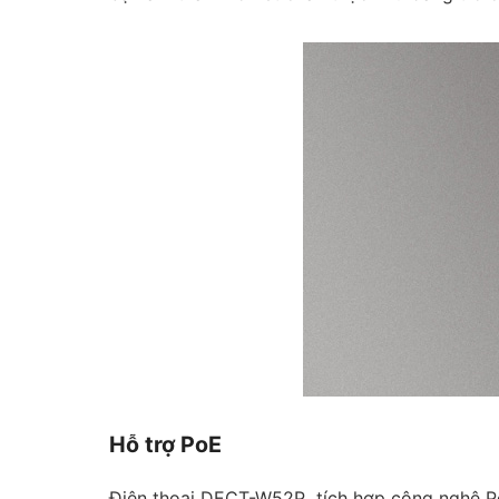
Hỗ trợ PoE
Điện thoại DECT-W52P tích hợp công nghệ PoE