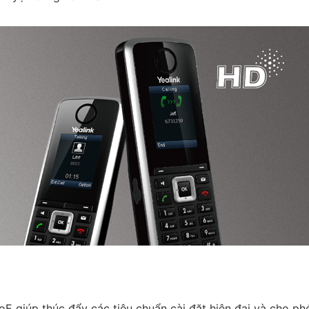
 giúp thúc đẩy các tiêu chuẩn cài đặt hiện đại và cho ph