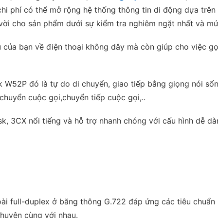
chi phí có thể mở rộng hệ thống thông tin di động dựa trê
ệt vời cho sản phẩm dưới sự kiểm tra nghiêm ngặt nhất và m
của bạn về điện thoại không dây mà còn giúp cho việc gọi
k W52P đó là tự do di chuyển, giao tiếp bằng giọng nói sốn
chuyển cuộc gọi,chuyển tiếp cuộc gọi,..
sk, 3CX nổi tiếng và hỗ trợ nhanh chóng với cấu hình dễ dà
ài full-duplex ở băng thông G.722 đáp ứng các tiêu chuẩn
chuyện cùng với nhau.