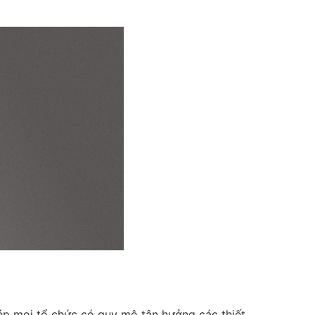
ép mọi tổ chức có quy mô tận hưởng các thiết