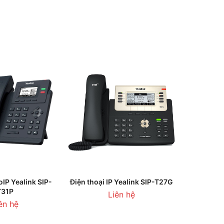
Ệ BÁO GIÁ
THÊM VÀO GIỎ HÀNG
oIP Yealink SIP-
Điện thoại IP Yealink SIP-T27G
T31P
Liên hệ
ên hệ