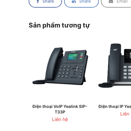
Share
Share
Email
Sản phẩm tương tự
LIÊN HỆ BÁO GIÁ
THÊM VÀO 
Điện thoại VoIP Yealink SIP-
Điện thoại IP Ye
T33P
Liên
Liên hệ