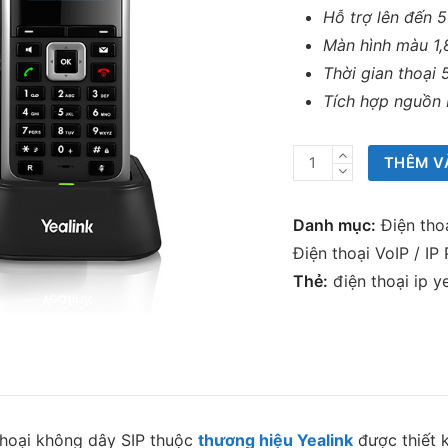
Hỗ trợ lên đến 5
Màn hình màu 1,
Thời gian thoại 
Tích hợp nguồn
Điện
THÊM V
thoại
IP
Danh mục:
Điện th
Yealink
Điện thoại VoIP / IP
W52P
Thẻ:
điện thoại ip 
số
lượng
thoại không dây SIP thuộc
thương hiệu Yealink
được thiết 