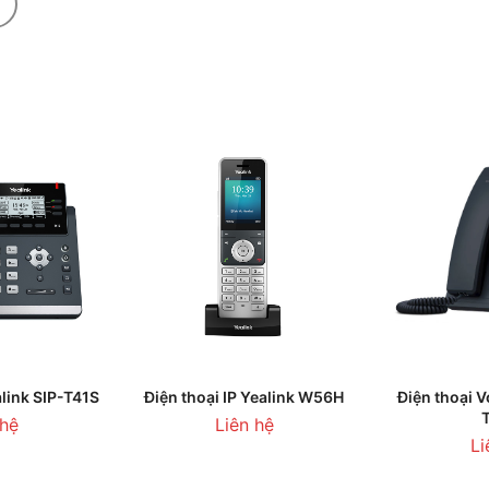
GIỎ HÀNG
THÊM VÀO GIỎ HÀNG
LIÊN H
alink SIP-T41S
Điện thoại IP Yealink W56H
Điện thoại V
 hệ
Liên hệ
Li