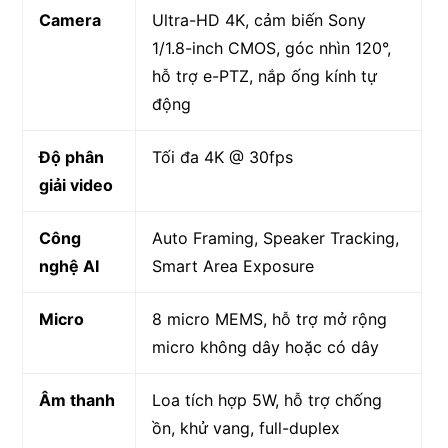
Camera
Ultra-HD 4K, cảm biến Sony
1/1.8-inch CMOS, góc nhìn 120°,
hỗ trợ e-PTZ, nắp ống kính tự
động
Độ phân
Tối đa 4K @ 30fps
giải video
Công
Auto Framing, Speaker Tracking,
nghệ AI
Smart Area Exposure
Micro
8 micro MEMS, hỗ trợ mở rộng
micro không dây hoặc có dây
Âm thanh
Loa tích hợp 5W, hỗ trợ chống
ồn, khử vang, full-duplex