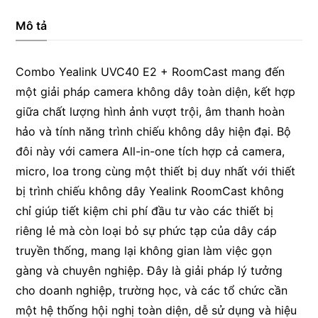
Yealink
Mô tả
UVC40
E2
Combo Yealink UVC40 E2 + RoomCast mang đến
+
một giải pháp camera không dây toàn diện, kết hợp
Roomcast
giữa chất lượng hình ảnh vượt trội, âm thanh hoàn
số
hảo và tính năng trình chiếu không dây hiện đại.
Bộ
lượng
đôi này với camera All-in-one tích hợp cả camera,
micro, loa trong cùng một thiết bị duy nhất với thiết
bị trình chiếu không dây Yealink RoomCast không
chỉ giúp tiết kiệm chi phí đầu tư vào các thiết bị
riêng lẻ mà còn loại bỏ sự phức tạp của dây cáp
truyền thống, mang lại không gian làm việc gọn
gàng và chuyên nghiệp. Đây là giải pháp lý tưởng
cho doanh nghiệp, trường học, và các tổ chức cần
một hệ thống hội nghị toàn diện, dễ sử dụng và hiệu