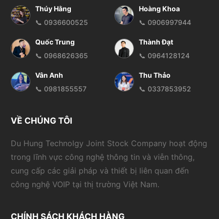
Thúy Hằng
Hoàng Khoa
📞 0936600525
📞 0906997944
Quốc Trung
Thành Đạt
📞 0968626365
📞 0964128124
Vân Anh
Thu Thảo
📞 0981855557
📞 0337853952
VỀ CHÚNG TÔI
Du Hung Technolgy Joint Stock Company hoạt động
trong lĩnh vực công nghệ thông tin và viễn thông,
cung cấp các giải pháp và thiết bị liên quan đến
công nghệ VOIP tại thị trường Việt Nam.
CHÍNH SÁCH KHÁCH HÀNG