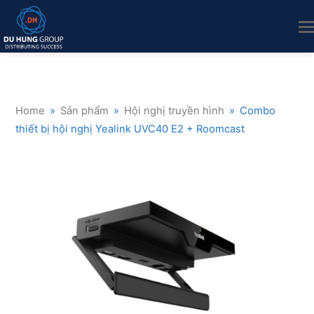
Home
»
Sản phẩm
»
Hội nghị truyền hình
»
Combo
thiết bị hội nghị Yealink UVC40 E2 + Roomcast