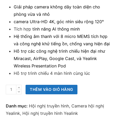
Giải pháp camera không dây toàn diện cho
phòng vừa và nhỏ
camera Ultra-HD 4K, góc nhìn siêu rộng 120°
Tích hợp
tính năng AI thông minh
Hệ thống âm thanh với 8 micro MEMS tích hợp
và công nghệ khử tiếng ồn, chống vang hiện đại
Hỗ trợ các công nghệ trình chiếu hiện đại như
Miracast, AirPlay, Google Cast, và Yealink
Wireless Presentation Pod
Hỗ trợ trình chiếu 4 màn hình cùng lúc
Combo
THÊM VÀO GIỎ HÀNG
thiết
bị
Danh mục:
Hội nghị truyền hình
,
Camera hội nghị
hội
Yealink
,
Hội nghị truyền hình Yealink
nghị