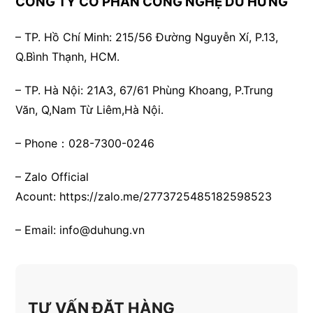
CÔNG TY CỔ PHẦN CÔNG NGHỆ DU HƯNG
– TP. Hồ Chí Minh:
215/56 Đường Nguyễn Xí, P.13,
Q.Bình Thạnh, HCM.
– TP. Hà Nội:
21A3, 67/61 Phùng Khoang, P.Trung
Văn, Q,Nam Từ Liêm,Hà Nội.
– Phone：028-7300-0246
– Zalo Official
Acount:
https://zalo.me/2773725485182598523
– Email:
info@duhung.vn
TƯ VẤN ĐẶT HÀNG