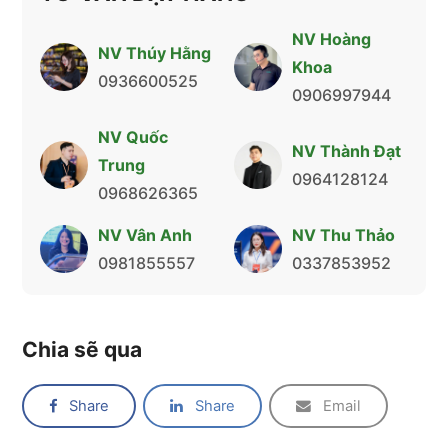
NV Hoàng
NV Thúy Hằng
Khoa
0936600525
0906997944
NV Quốc
NV Thành Đạt
Trung
0964128124
0968626365
NV Vân Anh
NV Thu Thảo
0981855557
0337853952
Chia sẽ qua
Share
Share
Email