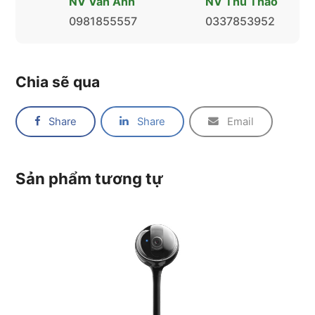
NV Vân Anh
NV Thu Thảo
0981855557
0337853952
Chia sẽ qua
Share
Share
Email
Sản phẩm tương tự