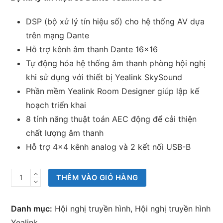
DSP (bộ xử lý tín hiệu số) cho hệ thống AV dựa
trên mạng Dante
Hỗ trợ kênh âm thanh Dante 16×16
Tự động hóa hệ thống âm thanh phòng hội nghị
khi sử dụng với thiết bị Yealink SkySound
Phần mềm Yealink Room Designer giúp lập kế
hoạch triển khai
8 tính năng thuật toán AEC động để cải thiện
chất lượng âm thanh
Hỗ trợ 4×4 kênh analog và 2 kết nối USB-B
Bộ
THÊM VÀO GIỎ HÀNG
xử
lý
Danh mục:
Hội nghị truyền hình
,
Hội nghị truyền hình
tín
Yealink