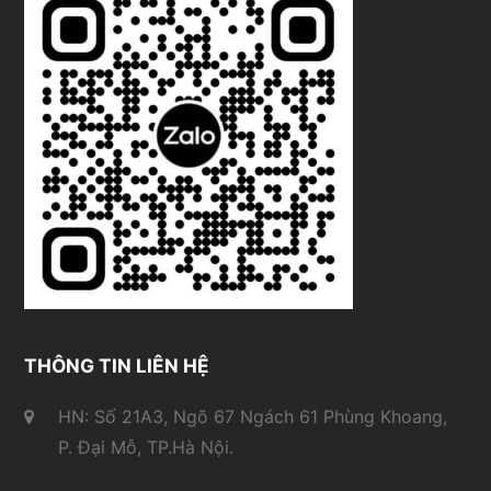
THÔNG TIN LIÊN HỆ
HN: Số 21A3, Ngõ 67 Ngách 61 Phùng Khoang,
P. Đại Mỗ, TP.Hà Nội.