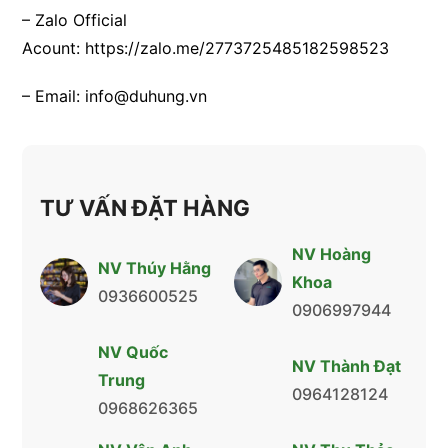
– Zalo Official
Acount:
https://zalo.me/2773725485182598523
– Email:
info@duhung.vn
TƯ VẤN ĐẶT HÀNG
NV Hoàng
NV Thúy Hằng
Khoa
0936600525
0906997944
NV Quốc
NV Thành Đạt
Trung
0964128124
0968626365