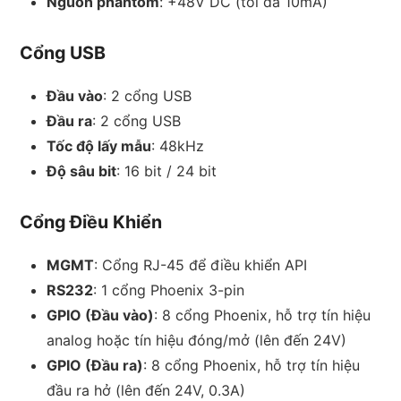
Nguồn phantom
: +48V DC (tối đa 10mA)
Cổng USB
Đầu vào
: 2 cổng USB
Đầu ra
: 2 cổng USB
Tốc độ lấy mẫu
: 48kHz
Độ sâu bit
: 16 bit / 24 bit
Cổng Điều Khiển
MGMT
: Cổng RJ-45 để điều khiển API
RS232
: 1 cổng Phoenix 3-pin
GPIO (Đầu vào)
: 8 cổng Phoenix, hỗ trợ tín hiệu
analog hoặc tín hiệu đóng/mở (lên đến 24V)
GPIO (Đầu ra)
: 8 cổng Phoenix, hỗ trợ tín hiệu
đầu ra hở (lên đến 24V, 0.3A)