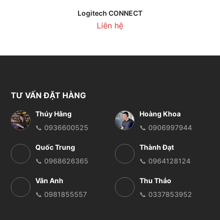
Logitech CONNECT
Liên hệ
TƯ VẤN ĐẶT HÀNG
Thúy Hằng
Hoàng Khoa
📞 0936600525
📞 0906997944
Quốc Trung
Thành Đạt
📞 0968626365
📞 0964128124
Vân Anh
Thu Thảo
📞 0981855557
📞 0337853952