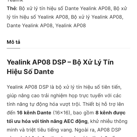
hiệu
Thẻ:
Bộ xử lý tín hiệu số Dante Yealink AP08
,
Bộ xử
số
lý tín hiệu số Yealink AP08
,
Bộ xử lý Yealink AP08
,
Dante
Dante Yealink AP08
,
Yealink AP08
Yealink
AP08
Mô tả
số
lượng
Yealink AP08 DSP – Bộ Xử Lý Tín
Hiệu Số Dante
Yealink AP08 DSP là bộ xử lý tín hiệu số tiên tiến,
giúp nâng cao trải nghiệm họp trực tuyến với các
tính năng tự động hóa vượt trội. Thiết bị hỗ trợ lên
đến
16 kênh Dante
(16×16), bao gồm
8 kênh được
tối ưu hóa với tính năng AEC động
, khử nhiễu thông
minh và triệt tiêu tiếng vang. Ngoài ra, AP08 DSP