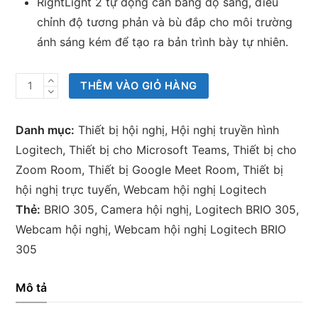
RightLight 2 tự động cân bằng độ sáng, điều
chỉnh độ tương phản và bù đắp cho môi trường
ánh sáng kém để tạo ra bản trình bày tự nhiên.
Webcam
THÊM VÀO GIỎ HÀNG
hội
nghị
Danh mục:
Thiết bị hội nghị
,
Hội nghị truyền hình
Logitech
Logitech
,
Thiết bị cho Microsoft Teams
,
Thiết bị cho
BRIO
Zoom Room
,
Thiết bị Google Meet Room
,
Thiết bị
305
hội nghị trực tuyến
,
Webcam hội nghị Logitech
số
Thẻ:
BRIO 305
,
Camera hội nghị
,
Logitech BRIO 305
,
lượng
Webcam hội nghị
,
Webcam hội nghị Logitech BRIO
305
Mô tả