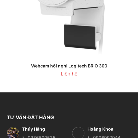
Webcam hội nghị Logitech BRIO 300
Liên hệ
TƯ VẤN ĐẶT HÀNG
Thúy Hằng
Hoàng Khoa
📞 0936600525
📞 0906997944