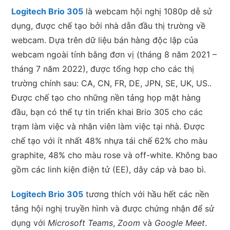
Logitech Brio 305
là webcam hội nghị 1080p dễ sử
dụng, được chế tạo bởi nhà dẫn đầu thị trường về
webcam.
Dựa trên dữ liệu bán hàng độc lập của
webcam ngoài tính bằng đơn vị (tháng 8 năm 2021 –
tháng 7 năm 2022), được tổng hợp cho các thị
trường chính sau: CA, CN, FR, DE, JPN, SE, UK, US.
.
Được chế tạo cho những nền tảng họp mặt hàng
đầu, bạn có thể tự tin triển khai Brio 305 cho các
trạm làm việc và nhân viên làm việc tại nhà. Được
chế tạo với ít nhất 48% nhựa tái chế
62% cho màu
graphite, 48% cho màu rose và off-white. Không bao
gồm các linh kiện điện tử (EE), dây cáp và bao bì.
Logitech Brio 305
tương thích với hầu hết các nền
tảng hội nghị truyền hình và được chứng nhận để sử
dụng với
Microsoft Teams
,
Zoom
và
Google Meet
.