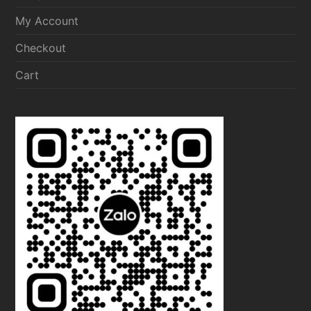
My Account
Checkout
Cart