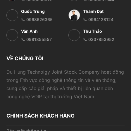
Quốc Trung
Thành Đạt
📞 0968626365
📞 0964128124
Vân Anh
Thu Thảo
📞 0981855557
📞 0337853952
VỀ CHÚNG TÔI
Du Hung Technolgy Joint Stock Company hoạt động
trong lĩnh vực công nghệ thông tin và viễn thông,
cung cấp các giải pháp và thiết bị liên quan đến
công nghệ VOIP tại thị trường Việt Nam.
CHÍNH SÁCH KHÁCH HÀNG
Bảo mật thông tin