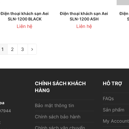
THÊM VÀO GIỎ HÀNG
THÊM VÀO GIỎ HÀNG
T
Điện thoại khách sạn Aei
Điện thoại khách sạn Aei
Điện
SLN-1200 BLACK
SLN-1200 ASH
Liên hệ
Liên hệ
1
2
3
CHÍNH SÁCH KHÁCH
HỖ TRỢ
HÀNG
FAQs
oa
Bảo mật thông tin
Sản phẩm
97944
Chính sách bảo hành
My Account
t
Chính sách vận chuyển