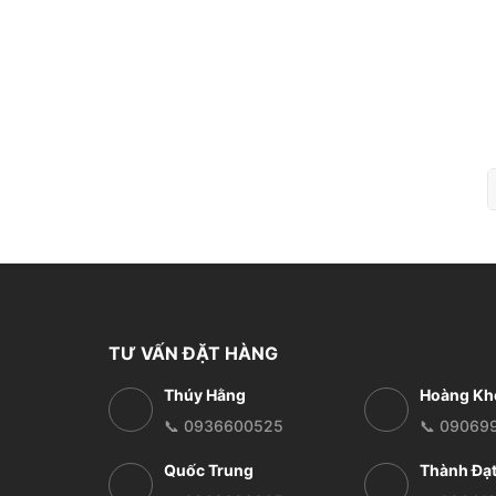
TƯ VẤN ĐẶT HÀNG
Thúy Hằng
Hoàng Kh
📞 0936600525
📞 09069
Quốc Trung
Thành Đạ