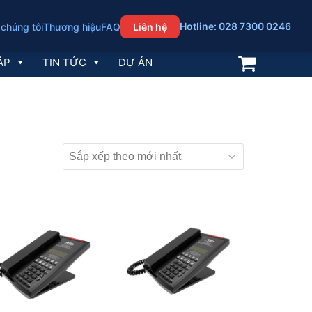
Hotline: 028 7300 0246
 chúng tôi
Thương hiệu
FAQ
Liên hệ
ÁP
TIN TỨC
DỰ ÁN