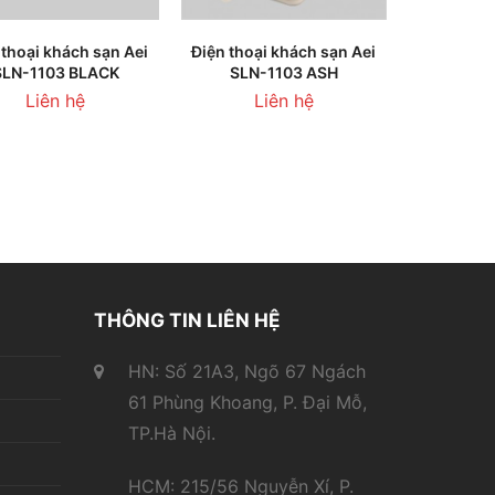
HÊM VÀO GIỎ HÀNG
THÊM VÀO GIỎ HÀNG
 thoại khách sạn Aei
Điện thoại khách sạn Aei
SLN-1103 BLACK
SLN-1103 ASH
Liên hệ
Liên hệ
THÔNG TIN LIÊN HỆ
HN: Số 21A3, Ngõ 67 Ngách
61 Phùng Khoang, P. Đại Mỗ,
TP.Hà Nội.
HCM: 215/56 Nguyễn Xí, P.