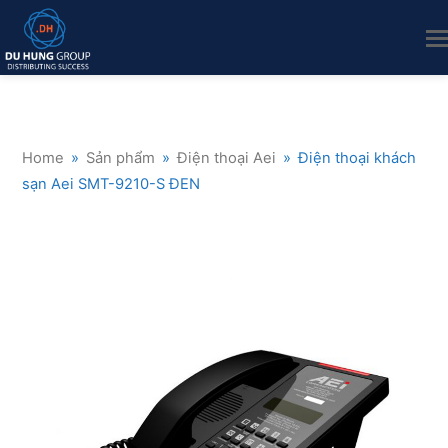
Home
»
Sản phẩm
»
Điện thoại Aei
»
Điện thoại khách
sạn Aei SMT-9210-S ĐEN