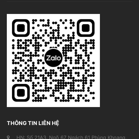
THÔNG TIN LIÊN HỆ
HN: Số 21A3, Ngõ 67 Ngách 61 Phùng Khoang,