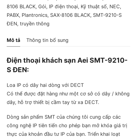
9210-
8106 BLACK
,
Gói
,
IP điện thoại
,
Kỹ thuật số
,
NEC
,
S
PABX
,
Plantronics
,
SAX-8106 BLACK
,
SMT-9210-S
ĐEN
ĐEN
,
truyền thông
số
lượng
Mô tả
Thông tin bổ sung
Điện thoại khách sạn Aei SMT-9210-
S ĐEN:
Loa IP có dây hai dòng với DECT
Có thể được đặt hàng như một cơ sở có dây / không
dây, hỗ trợ thiết bị cầm tay từ xa DECT.
Dòng sản phẩm SMT của chúng tôi cung cấp các
công nghệ IP tiên tiến cho phép bạn mở khóa giá trị
thực của khoản đầu tư IP của bạn. Triển khai loạt