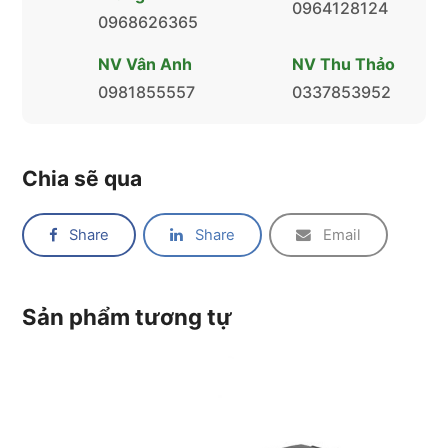
0964128124
0968626365
NV Vân Anh
NV Thu Thảo
0981855557
0337853952
Chia sẽ qua
Share
Share
Email
Sản phẩm tương tự