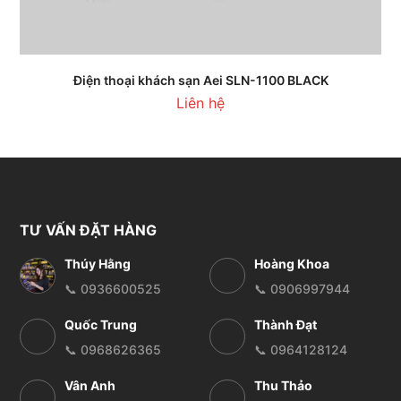
Điện thoại khách sạn Aei SLN-1100 BLACK
Liên hệ
TƯ VẤN ĐẶT HÀNG
Thúy Hằng
Hoàng Khoa
📞 0936600525
📞 0906997944
Quốc Trung
Thành Đạt
📞 0968626365
📞 0964128124
Vân Anh
Thu Thảo