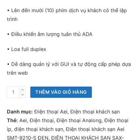
• Lên đến mười (10) phím dịch vụ khách có thể lập
trình
• Điều khiển âm lượng tuân thủ ADA
• Loa full duplex
• Dễ dàng quản lý với GUI và tự động cấp phép dựa
trên web
Điện
THÊM VÀO GIỎ HÀNG
thoại
khách
Danh mục:
Điện thoại Aei
,
Điện thoại khách sạn
sạn
Thẻ:
Aei
,
Điện thoại
,
Điện thoại Analong
,
Điện thoại
Aei
ip
,
điện thoại khách sạn
,
Điện thoại khách sạn Aei
SMT-
SMT-9210-S ĐEN
,
ĐIỆN THOẠI KHÁCH SẠN SAX-