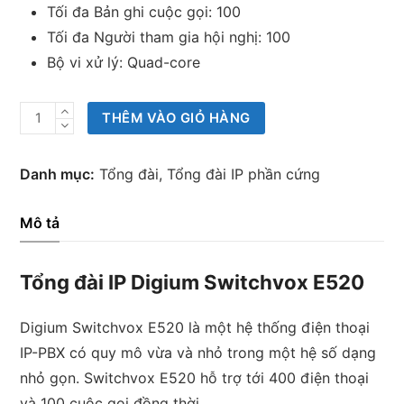
Tối đa Bản ghi cuộc gọi: 100
Tối đa Người tham gia hội nghị: 100
Bộ vi xử lý: Quad-core
Tổng
THÊM VÀO GIỎ HÀNG
đài
IP
Danh mục:
Tổng đài
,
Tổng đài IP phần cứng
Digium
Switchvox
Mô tả
E520
số
Tổng đài IP Digium Switchvox E520
lượng
Digium Switchvox E520 là một hệ thống điện thoại
IP-PBX có quy mô vừa và nhỏ trong một hệ số dạng
nhỏ gọn. Switchvox E520 hỗ trợ tới 400 điện thoại
và 100 cuộc gọi đồng thời.