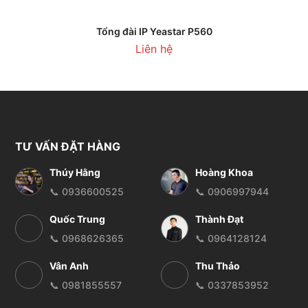
Tổng đài IP Yeastar P560
Liên hệ
TƯ VẤN ĐẶT HÀNG
Thúy Hằng
Hoàng Khoa
📞 0936600525
📞 0906997944
Quốc Trung
Thành Đạt
📞 0968626365
📞 0964128124
Vân Anh
Thu Thảo
📞 0981855557
📞 0337853952