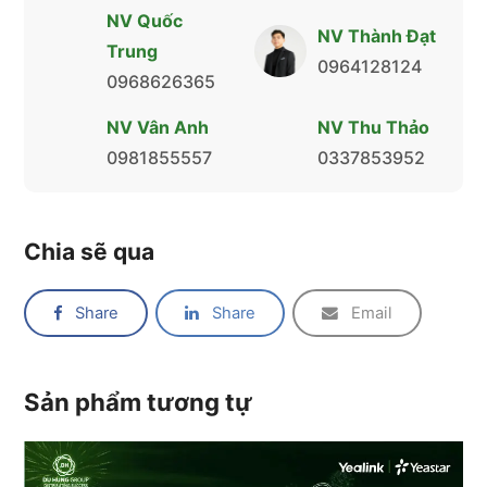
NV Quốc
NV Thành Đạt
Trung
0964128124
0968626365
NV Vân Anh
NV Thu Thảo
0981855557
0337853952
Chia sẽ qua
Share
Share
Email
Sản phẩm tương tự