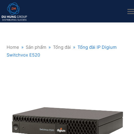
Home
»
Sản phẩm
»
Tổng đài
»
Tổng đài IP Digium
Switchvox E520