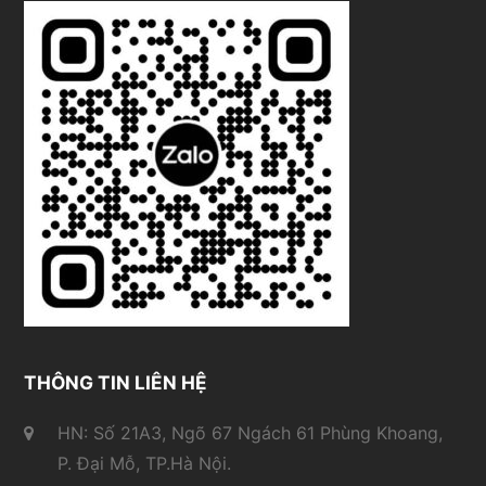
THÔNG TIN LIÊN HỆ
HN: Số 21A3, Ngõ 67 Ngách 61 Phùng Khoang,
P. Đại Mỗ, TP.Hà Nội.