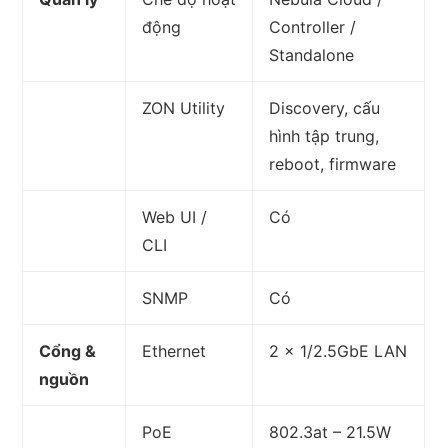
động
Controller /
Standalone
ZON Utility
Discovery, cấu
hình tập trung,
reboot, firmware
Web UI /
Có
CLI
SNMP
Có
Cổng &
Ethernet
2 x 1/2.5GbE LAN
nguồn
PoE
802.3at – 21.5W