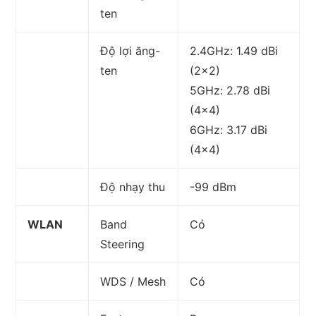
ten
Độ lợi ăng-
2.4GHz: 1.49 dBi
ten
(2×2)
5GHz: 2.78 dBi
(4×4)
6GHz: 3.17 dBi
(4×4)
Độ nhạy thu
-99 dBm
WLAN
Band
Có
Steering
WDS / Mesh
Có