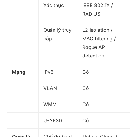
Xác thực
IEEE 802.1X /
RADIUS
Quản lý truy
L2 isolation /
cập
MAC filtering /
Rogue AP
detection
Mạng
IPv6
Có
VLAN
Có
WMM
Có
U-APSD
Có
Quản lý
Chế độ hoạt
Nebula Cloud /