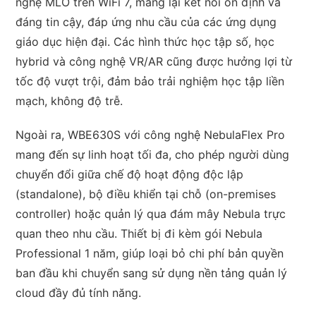
nghệ MLO trên WiFi 7, mang lại kết nối ổn định và
đáng tin cậy, đáp ứng nhu cầu của các ứng dụng
giáo dục hiện đại. Các hình thức học tập số, học
hybrid và công nghệ VR/AR cũng được hưởng lợi từ
tốc độ vượt trội, đảm bảo trải nghiệm học tập liền
mạch, không độ trễ.
Ngoài ra, WBE630S với công nghệ NebulaFlex Pro
mang đến sự linh hoạt tối đa, cho phép người dùng
chuyển đổi giữa chế độ hoạt động độc lập
(standalone), bộ điều khiển tại chỗ (on-premises
controller) hoặc quản lý qua đám mây Nebula trực
quan theo nhu cầu. Thiết bị đi kèm gói Nebula
Professional 1 năm, giúp loại bỏ chi phí bản quyền
ban đầu khi chuyển sang sử dụng nền tảng quản lý
cloud đầy đủ tính năng.