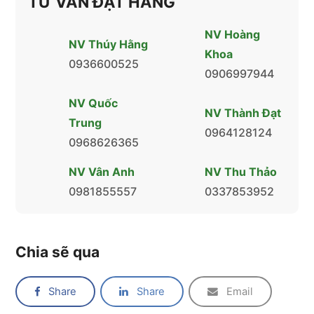
TƯ VẤN ĐẶT HÀNG
NV Hoàng
NV Thúy Hằng
Khoa
0936600525
0906997944
NV Quốc
NV Thành Đạt
Trung
0964128124
0968626365
NV Vân Anh
NV Thu Thảo
0981855557
0337853952
Chia sẽ qua
Share
Share
Email