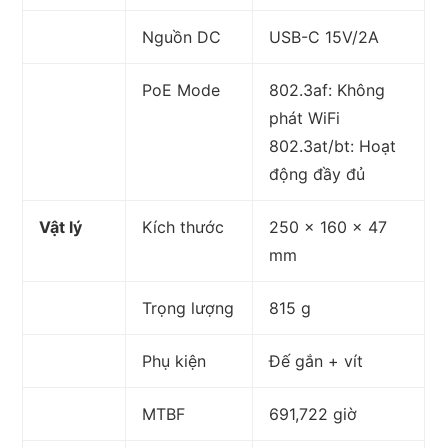
Nguồn DC
USB-C 15V/2A
PoE Mode
802.3af: Không
phát WiFi
802.3at/bt: Hoạt
động đầy đủ
Vật lý
Kích thước
250 x 160 x 47
mm
Trọng lượng
815 g
Phụ kiện
Đế gắn + vít
MTBF
691,722 giờ