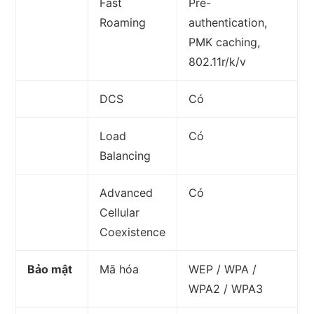
Fast
Pre-
Roaming
authentication,
PMK caching,
802.11r/k/v
DCS
Có
Load
Có
Balancing
Advanced
Có
Cellular
Coexistence
Bảo mật
Mã hóa
WEP / WPA /
WPA2 / WPA3