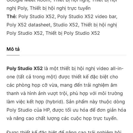
số
nghị Poly
,
Thiết bị hội nghị trực tuyến
lượng
Thẻ:
Poly Studio X52
,
Poly Studio X52 video bar
,
Poly X52 datasheet
,
Studio X52
,
Thiết bị hội nghị
Poly Studio X52
,
Thiết bị Poly Studio X52
Mô tả
Poly Studio X52
là một thiết bị hội nghị video all-in-
one (tất cả trong một) được thiết kế đặc biệt cho
các phòng họp cỡ vừa, mang đến trải nghiệm âm
thanh và hình ảnh vượt trội, phù hợp với môi trường
làm việc kết hợp (hybrid). Sản phẩm này thuộc dòng
Poly Studio của HP, được tối ưu hóa để đơn giản hóa
và nâng cao chất lượng các cuộc họp trực tuyến.
Được thiết kế đặc biệt để nâng cao trải nghiệm hội