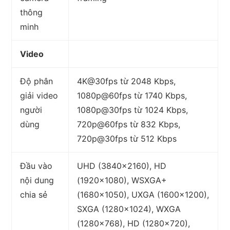
thông
minh
Video
Độ phân
4K@30fps từ 2048 Kbps,
giải video
1080p@60fps từ 1740 Kbps,
người
1080p@30fps từ 1024 Kbps,
dùng
720p@60fps từ 832 Kbps,
720p@30fps từ 512 Kbps
Đầu vào
UHD (3840×2160), HD
nội dung
(1920×1080), WSXGA+
chia sẻ
(1680×1050), UXGA (1600×1200),
SXGA (1280×1024), WXGA
(1280×768), HD (1280×720),