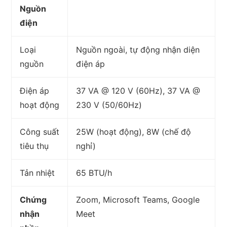
Nguồn
điện
Loại
Nguồn ngoài, tự động nhận diện
nguồn
điện áp
Điện áp
37 VA @ 120 V (60Hz), 37 VA @
hoạt động
230 V (50/60Hz)
Công suất
25W (hoạt động), 8W (chế độ
tiêu thụ
nghỉ)
Tản nhiệt
65 BTU/h
Chứng
Zoom, Microsoft Teams, Google
nhận
Meet