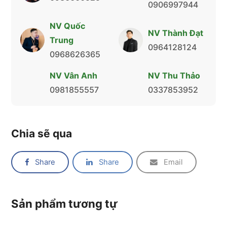
0906997944
NV Quốc
NV Thành Đạt
Trung
0964128124
0968626365
NV Vân Anh
NV Thu Thảo
0981855557
0337853952
Chia sẽ qua
Share
Share
Email
Sản phẩm tương tự