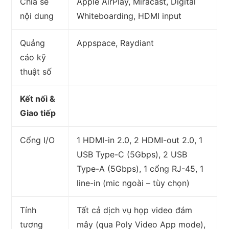
Chia sẻ
Apple AirPlay, Miracast, Digital
nội dung
Whiteboarding, HDMI input
Quảng
Appspace, Raydiant
cáo kỹ
thuật số
Kết nối &
Giao tiếp
Cổng I/O
1 HDMI-in 2.0, 2 HDMI-out 2.0, 1
USB Type-C (5Gbps), 2 USB
Type-A (5Gbps), 1 cổng RJ-45, 1
line-in (mic ngoài – tùy chọn)
Tính
Tất cả dịch vụ họp video đám
tương
mây (qua Poly Video App mode),