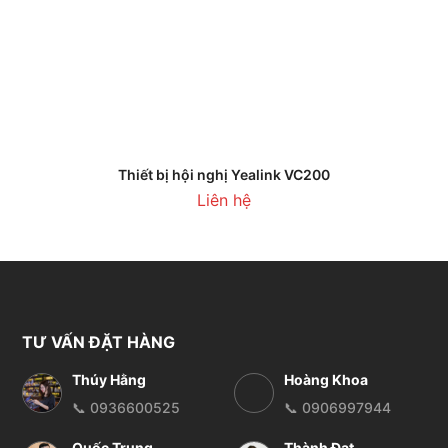
Thiết bị hội nghị Yealink VC200
Liên hệ
TƯ VẤN ĐẶT HÀNG
Thúy Hằng
Hoàng Khoa
📞 0936600525
📞 0906997944
Quốc Trung
Thành Đạt