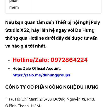
phần
mềm
Nếu bạn quan tâm đến Thiết bị hội nghị Poly
Studio X52, hãy liên hệ ngay với Du Hưng
thông qua Hotline dưới đây để được
tư vấn
và báo giá tốt nhất.
Hotline/Zalo: 0972864224
Hoặc Zalo Official Acount:
https://zalo.me/duhunggroups
CÔNG TY CỔ PHẦN CÔNG NGHỆ DU HƯNG
– TP. Hồ Chí Minh:
215/56 Đường Nguyễn Xí, P.13,
Q.Bình Thạnh, HCM.