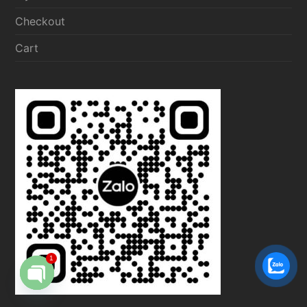
Checkout
Cart
1
Open