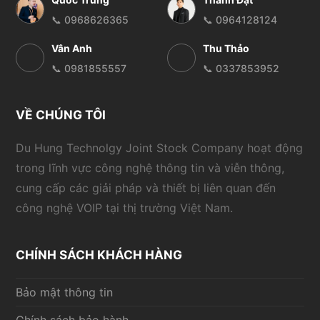
📞 0968626365
📞 0964128124
Vân Anh
Thu Thảo
📞 0981855557
📞 0337853952
VỀ CHÚNG TÔI
Du Hung Technolgy Joint Stock Company hoạt động
trong lĩnh vực công nghệ thông tin và viễn thông,
cung cấp các giải pháp và thiết bị liên quan đến
công nghệ VOIP tại thị trường Việt Nam.
CHÍNH SÁCH KHÁCH HÀNG
Bảo mật thông tin
Chính sách bảo hành