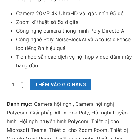
Camera 20MP 4K UltraHD với góc nhìn 95 độ
Zoom kĩ thuật số 5x digital
Công nghệ camera thông minh Poly DirectorAI
Công nghệ Poly NoiseBlockAI và Acoustic Fence
lọc tiếng ồn hiệu quả
Tích hợp sẵn các dịch vụ hội họp video đám mây
hàng đầu
Thiết
THÊM VÀO GIỎ HÀNG
bị
hội
Danh mục:
Camera hội nghị
,
Camera hội nghị
nghị
Polycom
,
Giải pháp All-in-one Poly
,
Hội nghị truyền
Poly
hình
,
Hội nghị truyền hình Polycom
,
Thiết bị cho
Studio
Microsoft Teams
,
Thiết bị cho Zoom Room
,
Thiết bị
X52
Google Meet Room
,
Thiết bị hội nghị
,
Thiết bị hội