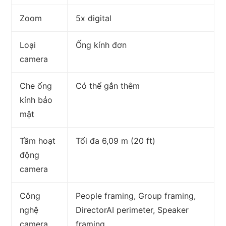
Zoom
5x digital
Loại
Ống kính đơn
camera
Che ống
Có thể gắn thêm
kính bảo
mật
Tầm hoạt
Tối đa 6,09 m (20 ft)
động
camera
Công
People framing, Group framing,
nghệ
DirectorAI perimeter, Speaker
camera
framing