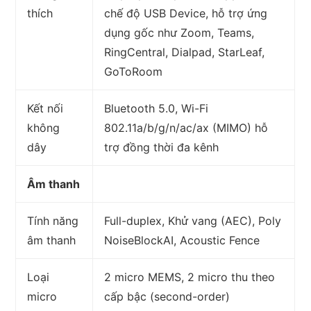
thích
chế độ USB Device, hỗ trợ ứng
dụng gốc như Zoom, Teams,
RingCentral, Dialpad, StarLeaf,
GoToRoom
Kết nối
Bluetooth 5.0, Wi-Fi
không
802.11a/b/g/n/ac/ax (MIMO) hỗ
dây
trợ đồng thời đa kênh
Âm thanh
Tính năng
Full-duplex, Khử vang (AEC), Poly
âm thanh
NoiseBlockAI, Acoustic Fence
Loại
2 micro MEMS, 2 micro thu theo
micro
cấp bậc (second-order)