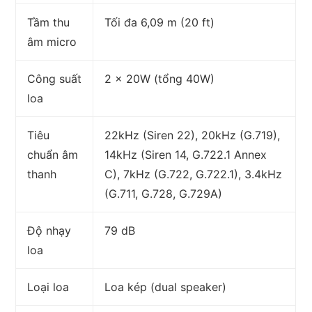
Tầm thu
Tối đa 6,09 m (20 ft)
âm micro
Công suất
2 x 20W (tổng 40W)
loa
Tiêu
22kHz (Siren 22), 20kHz (G.719),
chuẩn âm
14kHz (Siren 14, G.722.1 Annex
thanh
C), 7kHz (G.722, G.722.1), 3.4kHz
(G.711, G.728, G.729A)
Độ nhạy
79 dB
loa
Loại loa
Loa kép (dual speaker)