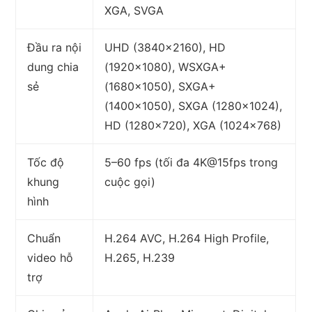
XGA, SVGA
Đầu ra nội
UHD (3840×2160), HD
dung chia
(1920×1080), WSXGA+
sẻ
(1680×1050), SXGA+
(1400×1050), SXGA (1280×1024),
HD (1280×720), XGA (1024×768)
Tốc độ
5–60 fps (tối đa 4K@15fps trong
khung
cuộc gọi)
hình
Chuẩn
H.264 AVC, H.264 High Profile,
video hỗ
H.265, H.239
trợ