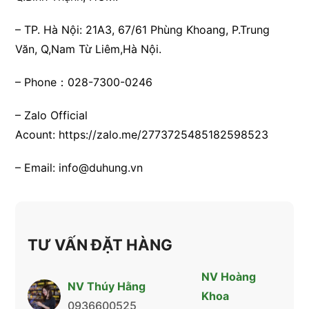
– TP. Hà Nội:
21A3, 67/61 Phùng Khoang, P.Trung
Văn, Q,Nam Từ Liêm,Hà Nội.
– Phone：028-7300-0246
– Zalo Official
Acount:
https://zalo.me/2773725485182598523
– Email:
info@duhung.vn
TƯ VẤN ĐẶT HÀNG
NV Hoàng
NV Thúy Hằng
Khoa
0936600525