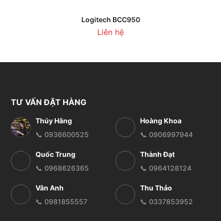
Logitech BCC950
Liên hệ
TƯ VẤN ĐẶT HÀNG
Thúy Hằng
Hoàng Khoa
📞 0936600525
📞 0906997944
Quốc Trung
Thành Đạt
📞 0968626365
📞 0964128124
Vân Anh
Thu Thảo
📞 0981855557
📞 0337853952