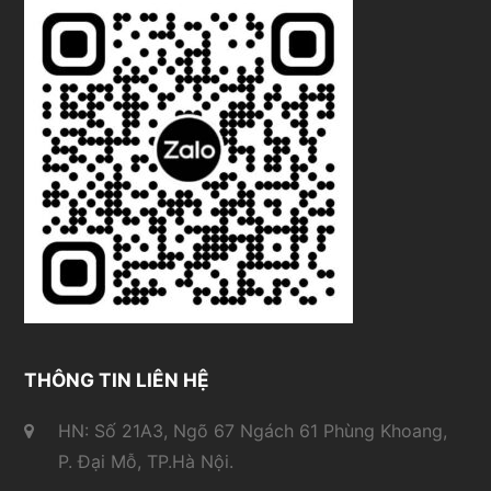
THÔNG TIN LIÊN HỆ
HN: Số 21A3, Ngõ 67 Ngách 61 Phùng Khoang,
P. Đại Mỗ, TP.Hà Nội.