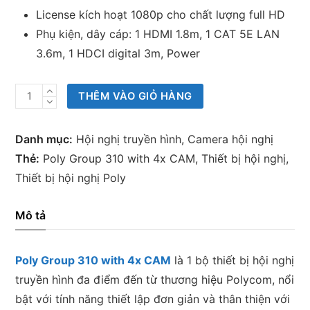
License kích hoạt 1080p cho chất lượng full HD
Phụ kiện, dây cáp: 1 HDMI 1.8m, 1 CAT 5E LAN
3.6m, 1 HDCI digital 3m, Power
Thiết
THÊM VÀO GIỎ HÀNG
bị
hội
Danh mục:
Hội nghị truyền hình
,
Camera hội nghị
nghị
Thẻ:
Poly Group 310 with 4x CAM
,
Thiết bị hội nghị
,
Poly
Thiết bị hội nghị Poly
Group
310
Mô tả
with
4x
Poly Group 310 with 4x CAM
là 1 bộ thiết bị hội nghị
CAM
truyền hình đa điểm đến từ thương hiệu Polycom, nổi
số
bật với tính năng thiết lập đơn giản và thân thiện với
lượng