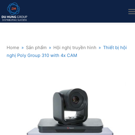
Home
»
Sản phẩm
»
Hội nghị truyền hình
»
Thiết bị hội
nghị Poly Group 310 with 4x CAM