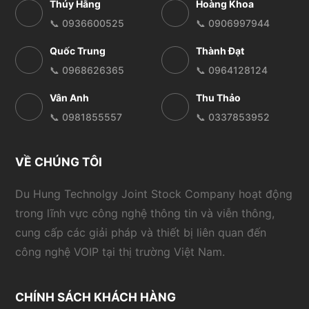
Thúy Hằng
Hoàng Khoa
📞 0936600525
📞 0906997944
Quốc Trung
Thành Đạt
📞 0968626365
📞 0964128124
Vân Anh
Thu Thảo
📞 0981855557
📞 0337853952
VỀ CHÚNG TÔI
Du Hung Technolgy Joint Stock Company hoạt động
trong lĩnh vực công nghệ thông tin và viễn thông,
cung cấp các giải pháp và thiết bị liên quan đến
công nghệ VOIP tại thị trường Việt Nam.
CHÍNH SÁCH KHÁCH HÀNG