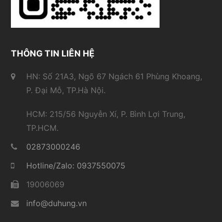
THÔNG TIN LIÊN HỆ
HN: Số 21A3, Ngõ 67 Ngách 61 Phùng Khoang,
P. Đại Mỗ, TP.Hà Nội.
HCM: 215/56 Nguyễn Xí, P. Bình Lợi Trung,
TP.HCM.
02873000246
Hotline/Zalo: 0937550075
19006069
info@duhung.vn