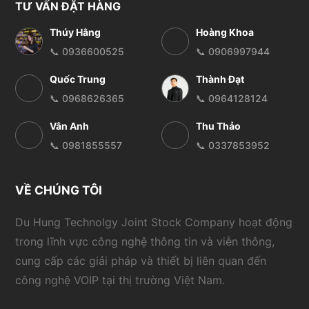
TƯ VẤN ĐẶT HÀNG
Thúy Hằng
Hoàng Khoa
📞 0936600525
📞 0906997944
Quốc Trung
Thành Đạt
📞 0968626365
📞 0964128124
Vân Anh
Thu Thảo
📞 0981855557
📞 0337853952
VỀ CHÚNG TÔI
Du Hung Technolgy Joint Stock Company hoạt động
trong lĩnh vực công nghệ thông tin và viễn thông,
cung cấp các giải pháp và thiết bị liên quan đến
công nghệ VOIP tại thị trường Việt Nam.