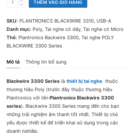
Tai
THÊM VÀO GIỎ HÀNG
nghe
POLY
SKU:
PLANTRONICS BLACKWIRE 3310, USB-A
BLACKWIRE
Danh mục:
Poly
,
Tai nghe có dây
,
Tai nghe có Micro
3300
Thẻ:
Plantronics Backwire 3300
,
Tai nghe POLY
Series
BLACKWIRE 3300 Series
số
lượng
Mô tả
Thông tin bổ sung
Blackwire 3300 Series
là
thiết bị tai nghe
thuộc
thương hiệu Poly (trước đây thuộc thương hiệu
Plantronics với tên
Plantronics Blackwire 3300
series
). Blackwire 3300 Series mang đến cho bạn
những trải nghiệm âm thanh tốt nhất. Thiết bị chủ
yếu được thiết kế để triển khai sử dụng trong các
doanh nghiệp.