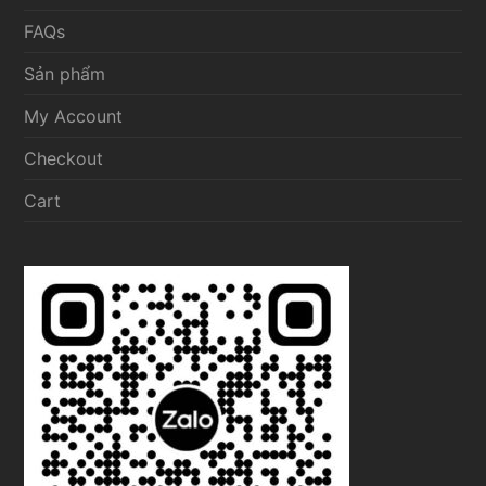
FAQs
Sản phẩm
My Account
Checkout
Cart