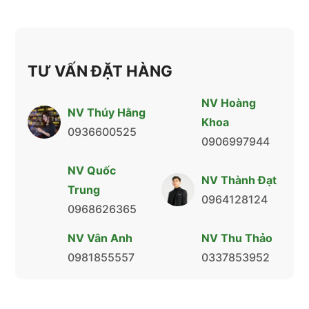
TƯ VẤN ĐẶT HÀNG
NV Hoàng
NV Thúy Hằng
Khoa
0936600525
0906997944
NV Quốc
NV Thành Đạt
Trung
0964128124
0968626365
NV Vân Anh
NV Thu Thảo
0981855557
0337853952