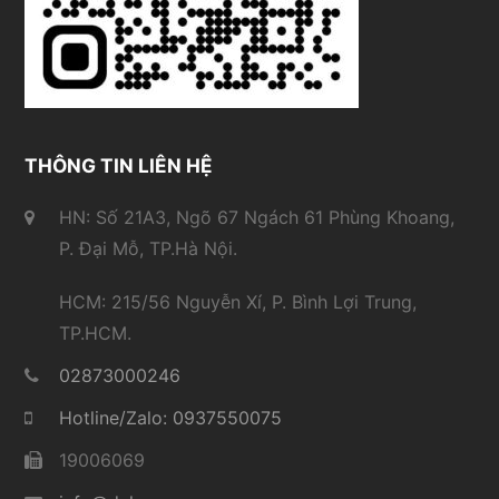
THÔNG TIN LIÊN HỆ
HN: Số 21A3, Ngõ 67 Ngách 61 Phùng Khoang,
P. Đại Mỗ, TP.Hà Nội.
HCM: 215/56 Nguyễn Xí, P. Bình Lợi Trung,
TP.HCM.
02873000246
Hotline/Zalo: 0937550075
19006069