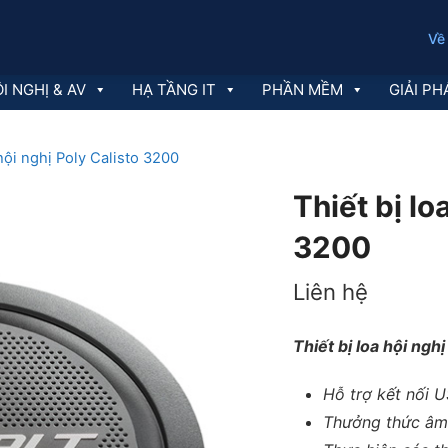
Về
I NGHỊ & AV
HẠ TẦNG IT
PHẦN MỀM
GIẢI PH
 hội nghị Poly Calisto 3200
Thiết bị lo
3200
Liên hệ
Thiết bị loa hội n
Hỗ trợ kết nối 
Thưởng thức âm 