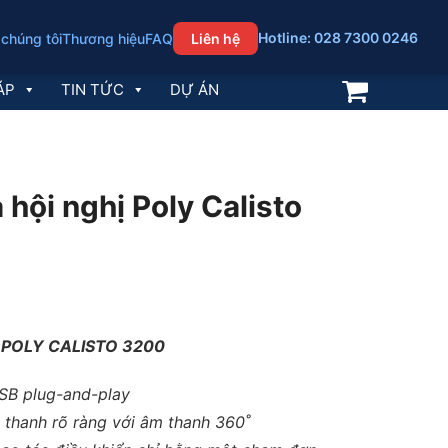
Hotline: 028 7300 0246
 chúng tôi
Thương hiệu
FAQ
Liên hệ
ÁP
TIN TỨC
DỰ ÁN
a hội nghị Poly Calisto
ghị POLY CALISTO 3200
USB plug-and-play
thanh rõ ràng với âm thanh 360˚