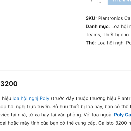
THÊM V
bị
loa
SKU:
Plantronics Ca
hội
Danh mục:
Loa hội 
nghị
Teams
,
Thiết bị cho
Poly
Thẻ:
Loa hội nghị P
Calisto
3200
số
lượng
o 3200
g hiệu
loa hội nghị Poly
(trước đây thuộc thương hiệu Plantr
p hội nghị trực tuyến. Sở hữu thiết bị loa này, bạn có th
việc tại nhà, từ xa hay tại văn phòng. Với loa ngoài
Poly Ca
oại hoặc máy tính của bạn có thể cung cấp. Calisto 3200 