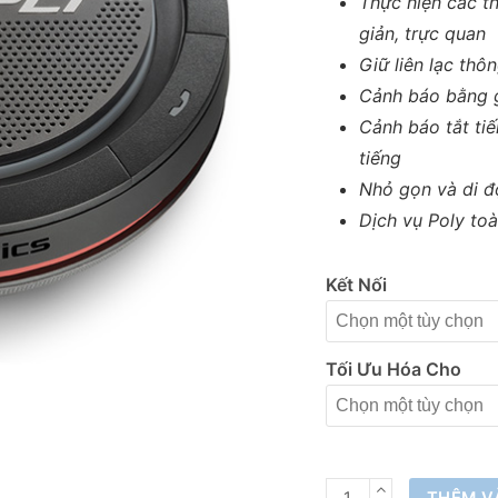
Thực hiện các t
giản, trực quan
Giữ liên lạc thô
Cảnh báo bằng 
Cảnh báo tắt tiế
tiếng
Nhỏ gọn và di đ
Dịch vụ Poly to
Kết Nối
Tối Ưu Hóa Cho
Thiết