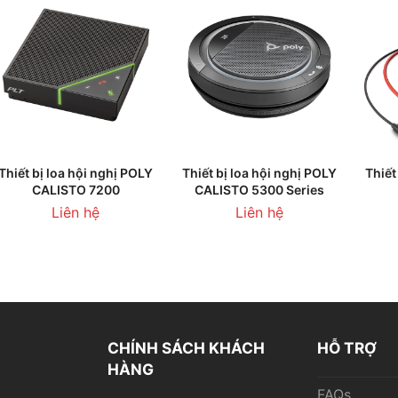
trang
biến
sản
thể.
phẩm
Các
tùy
chọn
có
Sản
LIÊN HỆ BÁO GIÁ
CHỌN
thể
Thiết bị loa hội nghị POLY
Thiết bị loa hội nghị POLY
Thiết
CALISTO 7200
CALISTO 5300 Series
phẩm
được
Liên hệ
Liên hệ
này
chọn
có
trên
nhiều
trang
biến
sản
thể.
phẩm
Các
CHÍNH SÁCH KHÁCH
HỖ TRỢ
tùy
HÀNG
chọn
FAQs