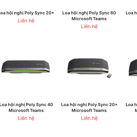
Sản
CHỌN
THÊM VÀO GIỎ HÀNG
T
Loa hội nghị Poly Sync 20+
Loa hội nghị Poly Sync 60
Loa h
Microsoft Teams
phẩm
Liên hệ
Liên hệ
này
có
nhiều
biến
thể.
Các
tùy
chọn
có
Sản
THÊM VÀO GIỎ HÀNG
CHỌN
thể
Loa hội nghị Poly Sync 40
Loa hội nghị Poly Sync 20+
Loa h
Microsoft Teams
Microsoft Teams
phẩm
được
Liên hệ
Liên hệ
này
chọn
có
trên
nhiều