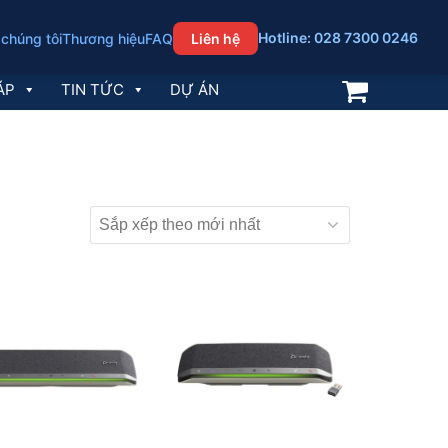
Hotline: 028 7300 0246
 chúng tôi
Thương hiệu
FAQ
Liên hệ
ÁP
TIN TỨC
DỰ ÁN