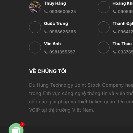
Thúy Hằng
Hoàng Kh
📞 0936600525
📞 09069
Quốc Trung
Thành Đạ
📞 0968626365
📞 09641
Vân Anh
Thu Thảo
📞 0981855557
📞 03378
VỀ CHÚNG TÔI
Du Hung Technolgy Joint Stock Company ho
trong lĩnh vực công nghệ thông tin và viễn th
cấp các giải pháp và thiết bị liên quan đến c
VOIP tại thị trường Việt Nam.
1