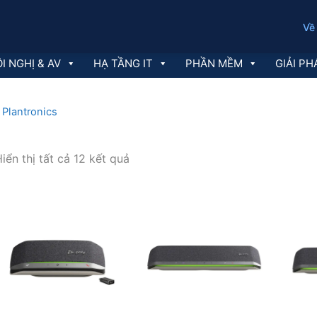
Về
I NGHỊ & AV
HẠ TẦNG IT
PHẦN MỀM
GIẢI PH
 Plantronics
Đã
iển thị tất cả 12 kết quả
sắp
xếp
theo
mới
nhất