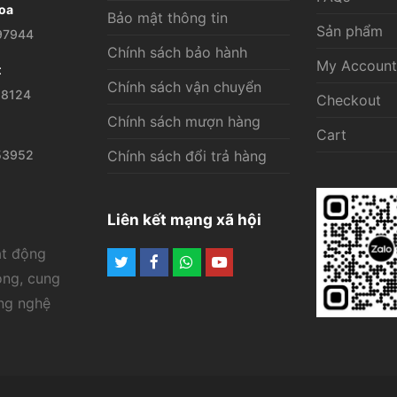
oa
Bảo mật thông tin
có
Sản phẩm
97944
thể
Chính sách bảo hành
My Account
được
t
Chính sách vận chuyển
chọn
28124
Checkout
trên
Chính sách mượn hàng
Cart
trang
53952
Chính sách đổi trả hàng
sản
phẩm
Liên kết mạng xã hội
ạt động
Twitter
Facebook
Whatsapp
Youtube
ông, cung
ông nghệ