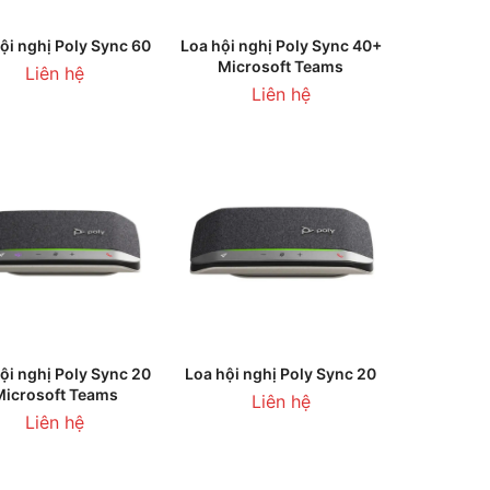
HÊM VÀO GIỎ HÀNG
THÊM VÀO GIỎ HÀNG
ội nghị Poly Sync 60
Loa hội nghị Poly Sync 40+
Microsoft Teams
Liên hệ
Liên hệ
Sản
Sản
CHỌN
CHỌN
ội nghị Poly Sync 20
Loa hội nghị Poly Sync 20
Microsoft Teams
phẩm
phẩm
Liên hệ
Liên hệ
này
này
có
có
nhiều
nhiều