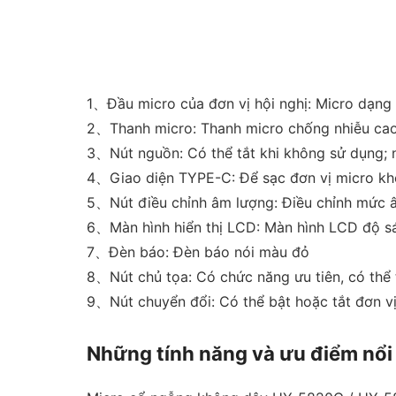
1、Đầu micro của đơn vị hội nghị: Micro dạng
2、Thanh micro: Thanh micro chống nhiễu cao,
3、Nút nguồn: Có thể tắt khi không sử dụng; n
4、Giao diện TYPE-C: Để sạc đơn vị micro k
5、Nút điều chỉnh âm lượng: Điều chỉnh mức 
6、Màn hình hiển thị LCD: Màn hình LCD độ s
7、Đèn báo: Đèn báo nói màu đỏ
8、Nút chủ tọa: Có chức năng ưu tiên, có thể t
9、Nút chuyển đổi: Có thể bật hoặc tắt đơn vị
Những tính năng và ưu điểm 