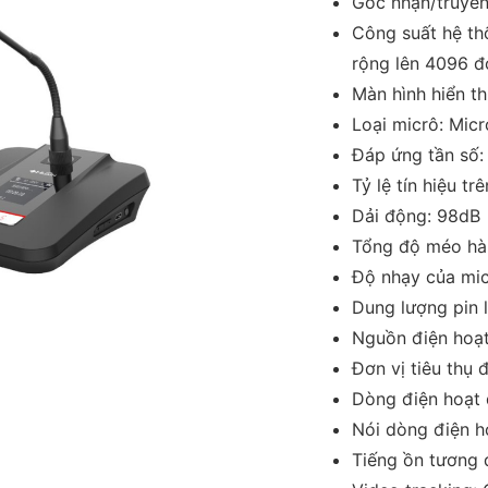
Góc nhận/truyền
Công suất hệ th
rộng lên 4096 đ
Màn hình hiển th
Loại micrô: Micr
Đáp ứng tần số
Tỷ lệ tín hiệu t
Dải động: 98dB
Tổng độ méo hà
Độ nhạy của mi
Dung lượng pin 
Nguồn điện hoạ
Đơn vị tiêu thụ 
Dòng điện hoạt
Nói dòng điện 
Tiếng ồn tương