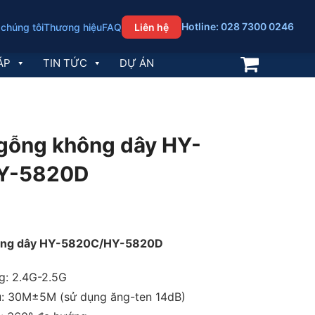
Hotline: 028 7300 0246
 chúng tôi
Thương hiệu
FAQ
Liên hệ
ÁP
TIN TỨC
DỰ ÁN
ngỗng không dây HY-
HY-5820D
hông dây HY-5820C/HY-5820D
g: 2.4G-2.5G
u: 30M±5M (sử dụng ăng-ten 14dB)