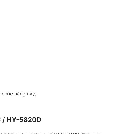
ó chức năng này)
0C / HY-5820D