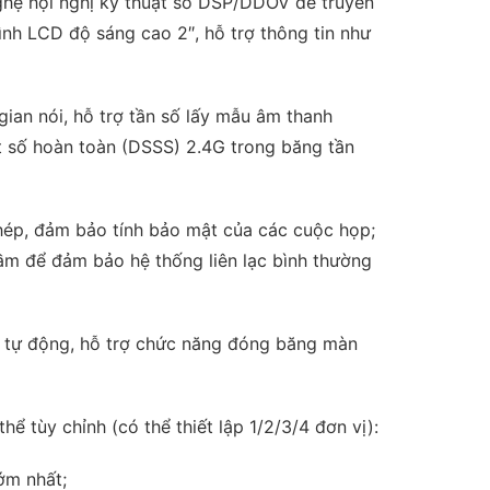
hệ hội nghị kỹ thuật số DSP/DDOV để truyền
hình LCD độ sáng cao 2″, hỗ trợ thông tin như
ian nói, hỗ trợ tần số lấy mẫu âm thanh
t số hoàn toàn (DSSS) 2.4G trong băng tần
phép, đảm bảo tính bảo mật của các cuộc họp;
ầm để đảm bảo hệ thống liên lạc bình thường
h tự động, hỗ trợ chức năng đóng băng màn
tùy chỉnh (có thể thiết lập 1/2/3/4 đơn vị):
ớm nhất;