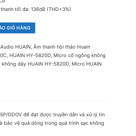
 Có
 thanh tối đa: 136dB (THD<3%)
ÀO GIỎ HÀNG
ị Audio HUAIN
,
Âm thanh hội thảo Huain
20C
,
HUAIN HY-5820D
,
Micro cổ ngỗng không
g không dây HUAIN HY-5820D
,
Micro HUAIN
SP/DDOV để đạt được truyền dẫn và xử lý tín
 và bảo vệ quá dòng trong quá trình sạc không