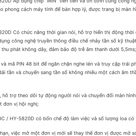
0D Áp dụng chip “IRIN” tiên tiến và ổn định cùng công ng
theo phong cách máy tính để bàn hợp lý, được trang bị màn 
 Có chức năng thời gian nói, hỗ trợ hiển thị động thời g
ụng công nghệ truyền thông điều chế nhảy tần số kỹ thuậ
ộ thu phát không dây, đảm bảo độ trễ âm thanh dưới 5,5ms;
và mã PIN 48 bit để ngăn chặn nghe lén và truy cập trái 
 dải tần và chuyển sang tần số không nhiễu một cách âm th
hỗ trợ theo dõi tự động người nói và chuyển đổi màn hìn
 đơn vị hội nghị;
 HY-5820D có bốn chế độ làm việc và số lượng loa có thể 
ới hạn, việc mở một đơn vị mới sẽ thay thế đơn vị được mở s