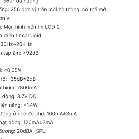
: 360° đa hướng
ống: 256 đơn vị trên mỗi hệ thống, có thể mở
ơn vị
ị: Màn hình hiển thị LCD 2 “
o điện tử cardioid
: 30Hz~20KHz
rên tạp âm: >92dB
i: <0,05%
crô: -35dB±2dB
lithium: 7800mA
t động: 3.7V DC
điện năng: <1,4W
 động ở chế độ chờ: 100mA±3mA
hoạt động: 120mA±3mA
 đương: 20dBA (SPL)