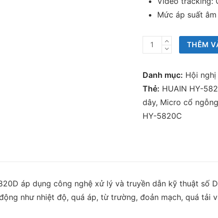
Video tracking:
Mức áp suất âm
Micro
THÊM V
cổ
ngỗng
Danh mục:
Hội ngh
không
Thẻ:
HUAIN HY-58
dây
dây
,
Micro cổ ngỗn
HY-
HY-5820C
5820C
/
HY-
5820D
số
0D áp dụng công nghệ xử lý và truyền dẫn kỹ thuật số D
lượng
 động như nhiệt độ, quá áp, từ trường, đoản mạch, quá tải