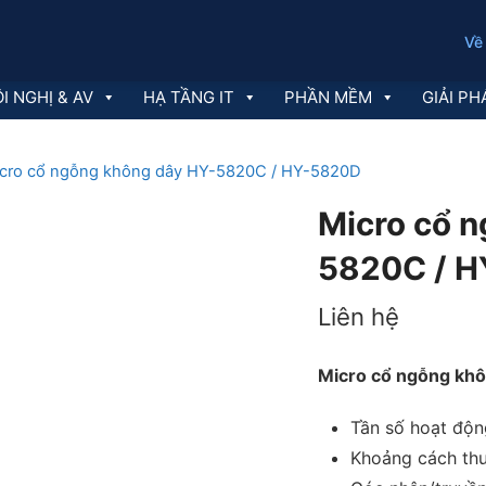
Về
I NGHỊ & AV
HẠ TẦNG IT
PHẦN MỀM
GIẢI PH
cro cổ ngỗng không dây HY-5820C / HY-5820D
Micro cổ 
5820C / 
Liên hệ
Micro cổ ngỗng k
Tần số hoạt độn
Khoảng cách th