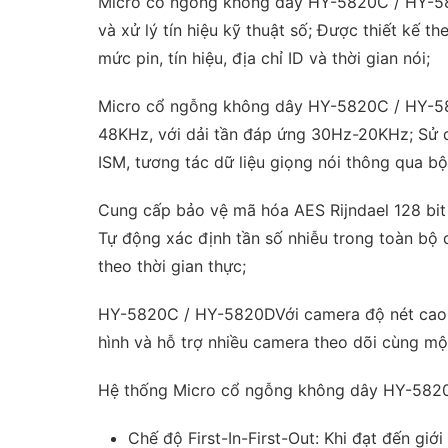
Micro cổ ngỗng không dây HY-5820C / HY-582
và xử lý tín hiệu kỹ thuật số; Được thiết kế 
mức pin, tín hiệu, địa chỉ ID và thời gian nói;
Micro cổ ngỗng không dây HY-5820C / HY-5820D
48KHz, với dải tần đáp ứng 30Hz-20KHz; Sử d
ISM, tương tác dữ liệu giọng nói thông qua b
Cung cấp bảo vệ mã hóa AES Rijndael 128 bit 
Tự động xác định tần số nhiễu trong toàn bộ
theo thời gian thực;
HY-5820C / HY-5820DVới camera độ nét cao, 
hình và hỗ trợ nhiều camera theo dõi cùng một
Hệ thống Micro cổ ngỗng không dây HY-5820C /
Chế độ First-In-First-Out: Khi đạt đến gi