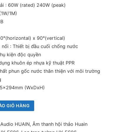
tải : 60W (rated) 240W (peak)
(1W/1M)
dB
0°(horizontal) x 90°(vertical)
nối : Thiết bị đầu cuối chống nước
phụ kiện độc quyền
ử dụng khuôn ép nhựa kỹ thuật PPR
chất phun gốc nước thân thiện với môi trường
g
185x294mm (WxDxH)
ÀO GIỎ HÀNG
ị Audio HUAIN
,
Âm thanh hội thảo Huain