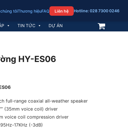
Hotline: 028 7300 0246
 chúng tôi
Thương hiệu
FAQ
Liên hệ
ÁP
TIN TỨC
DỰ ÁN
tường HY-ES06
-ES06
ch full-range coaxial all-weather speaker
″” (35mm voice coil) driver
 voice coil compression driver
 95Hz-17KHz (-3dB)