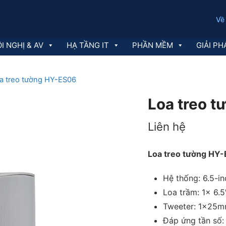
Về
I NGHỊ & AV
HẠ TẦNG IT
PHẦN MỀM
GIẢI PH
a treo tường HY-ES06
Loa treo 
Liên hệ
Loa treo tường HY
Hệ thống: 6.5-in
Loa trầm: 1x 6.5
Tweeter: 1x25mm
Đáp ứng tần số: