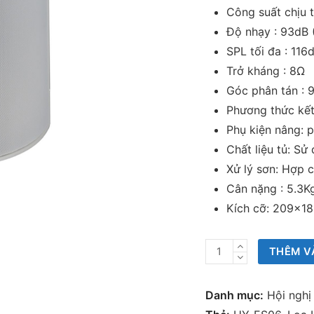
Công suất chịu 
Độ nhạy : 93dB 
SPL tối đa : 116
Trở kháng : 8Ω
Góc phân tán : 9
Phương thức kết 
Phụ kiện nâng: 
Chất liệu tủ: S
Xử lý sơn: Hợp 
Cân nặng : 5.3K
Kích cỡ: 209x
Loa
THÊM V
treo
tường
Danh mục:
Hội ngh
HY-