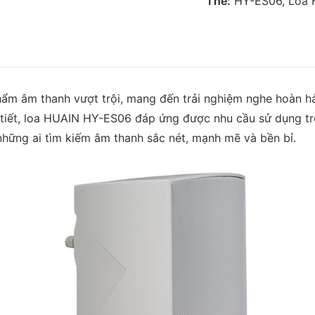
Thẻ:
HY-ES06
,
Loa 
ES06
số
lượng
m âm thanh vượt trội, mang đến trải nghiệm nghe hoàn hảo
i tiết, loa HUAIN HY-ES06 đáp ứng được nhu cầu sử dụng tr
 những ai tìm kiếm âm thanh sắc nét, mạnh mẽ và bền bỉ.