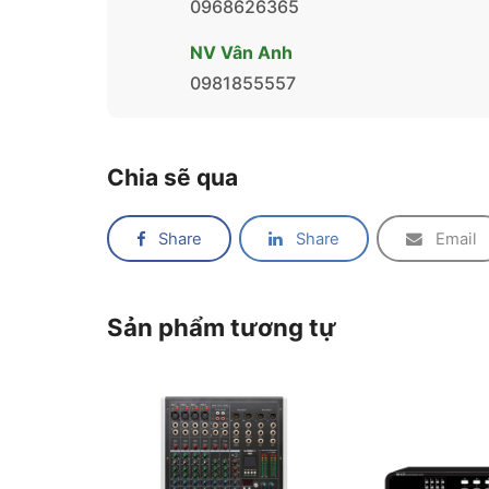
0968626365
NV Vân Anh
0981855557
Chia sẽ qua
Share
Share
Email
Sản phẩm tương tự