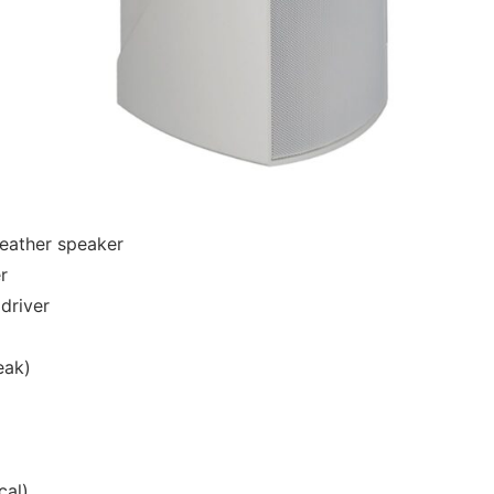
weather speaker
r
driver
eak)
cal)