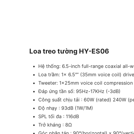
Loa treo tường
HY-ES06
Hệ thống: 6.5-inch full-range coaxial all-
Loa trầm: 1x 6.5″” (35mm voice coil) drive
Tweeter: 1x25mm voice coil compression 
Đáp ứng tần số: 95Hz-17KHz (-3dB)
Công suất chịu tải : 60W (rated) 240W (p
Độ nhạy : 93dB (1W/1M)
SPL tối đa : 116dB
Trở kháng : 8Ω
Góc phân tán : 90°(horizontal) x 90°(verti