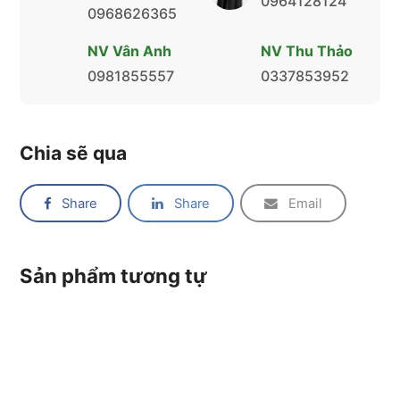
0964128124
0968626365
NV Vân Anh
NV Thu Thảo
0981855557
0337853952
Chia sẽ qua
Share
Share
Email
Sản phẩm tương tự