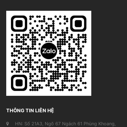
THÔNG TIN LIÊN HỆ
HN: Số 21A3, Ngõ 67 Ngách 61 Phùng Khoang,