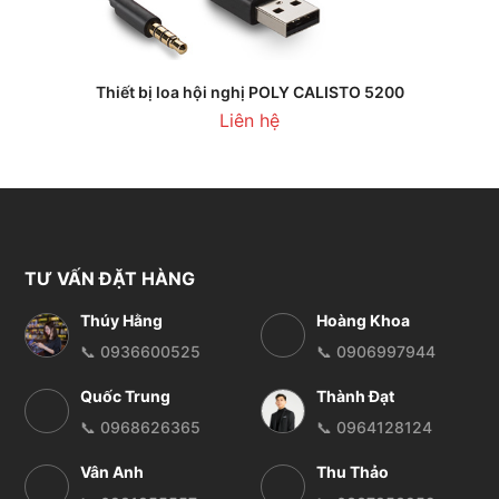
Thiết bị loa hội nghị POLY CALISTO 5200
Liên hệ
TƯ VẤN ĐẶT HÀNG
Thúy Hằng
Hoàng Khoa
📞 0936600525
📞 0906997944
Quốc Trung
Thành Đạt
📞 0968626365
📞 0964128124
Vân Anh
Thu Thảo