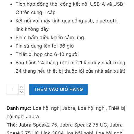
Tích hợp đồng thời cổng kết nối USB-A và USB-
C trên cùng 1 cáp
Kết nối với máy tính qua cổng usb, bluetooth,
link không dây
Phím bấm điều khiển cảm ứng.
Pin sử dụng lên tới 36 giờ
Thiết bị họp cho 6-10 người
Bảo hành 24 tháng (đổi mới 1 lần duy nhất trong
24 tháng nếu thiết bị thuộc lỗi của nhà sản xuất)
Loa
THÊM VÀO GIỎ HÀNG
hội
nghị
Danh mục:
Loa hội nghị Jabra
,
Loa hội nghị
,
Thiết bị
Jabra
hội nghị Jabra
Speak2
Thẻ:
Jabra Speak2 75
,
Jabra Speak2 75 UC
,
Jabra
75
Speak2 75 UC Link 380A
,
loa hội nghị
,
Loa hội nghị