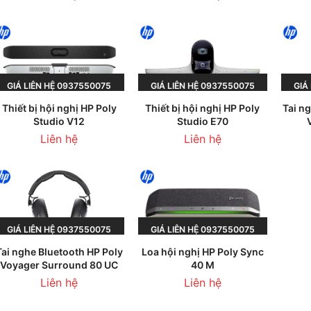
GIÁ LIÊN HỆ 0937550075
GIÁ LIÊN HỆ 0937550075
GIA
Thiết bị hội nghị HP Poly
Thiết bị hội nghị HP Poly
Tai n
HOẶC 0945236013
HOẶC 0945236013
H
Studio V12
Studio E70
Liên hệ
Liên hệ
GIÁ LIÊN HỆ 0937550075
GIÁ LIÊN HỆ 0937550075
Tai nghe Bluetooth HP Poly
Loa hội nghị HP Poly Sync
HOẶC 0945236013
HOẶC 0945236013
Voyager Surround 80 UC
40 M
Liên hệ
Liên hệ