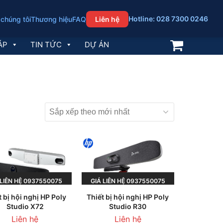
Hotline: 028 7300 0246
 chúng tôi
Thương hiệu
FAQ
Liên hệ
ÁP
TIN TỨC
DỰ ÁN
́ LIÊN HỆ 0937550075
GIÁ LIÊN HỆ 0937550075
t bị hội nghị HP Poly
Thiết bị hội nghị HP Poly
OẶC 0945236013
HOẶC 0945236013
Studio X72
Studio R30
Liên hệ
Liên hệ