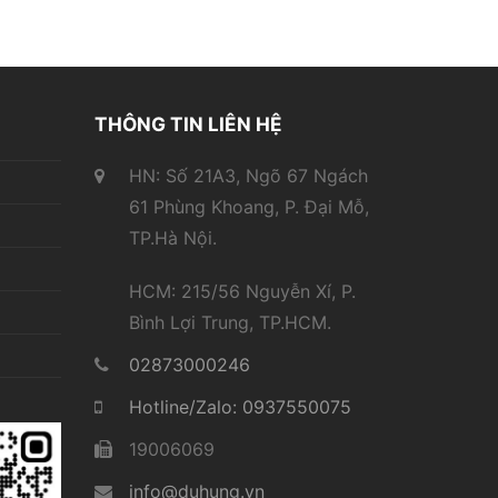
THÔNG TIN LIÊN HỆ
HN: Số 21A3, Ngõ 67 Ngách
61 Phùng Khoang, P. Đại Mỗ,
TP.Hà Nội.
HCM: 215/56 Nguyễn Xí, P.
Bình Lợi Trung, TP.HCM.
02873000246
Hotline/Zalo: 0937550075
19006069
info@duhung.vn