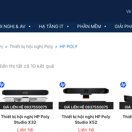
Về
I NGHỊ & AV
HẠ TẦNG IT
PHẦN MỀM
GIẢI PH
hị
»
Thiết bị hội nghị Poly
»
HP POLY
Đã
iển thị tất cả 10 kết quả
sắp
xếp
theo
GIÁ LIÊN HỆ 0937550075
GIÁ LIÊN HỆ 0937550075
GIA
mới
Thiết bị hội nghị HP Poly
Thiết bị hội nghị HP Poly
Thiế
HOẶC 0945236013
HOẶC 0945236013
H
nhất
Studio X32
Studio X52
Liên hệ
Liên hệ