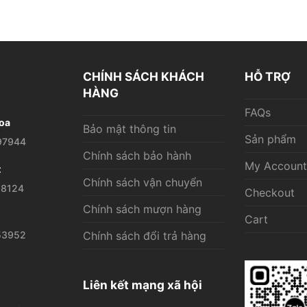
CHÍNH SÁCH KHÁCH
HỖ TRỢ
HÀNG
FAQs
oa
Bảo mật thông tin
Sản phẩm
97944
Chính sách bảo hành
My Account
t
Chính sách vận chuyển
28124
Checkout
Chính sách mượn hàng
Cart
53952
Chính sách đổi trả hàng
Liên kết mạng xã hội