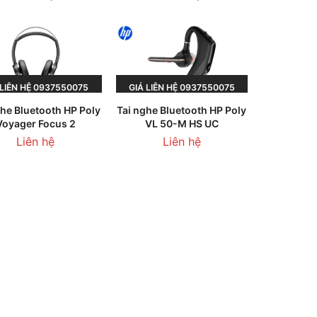
́ LIÊN HỆ 0937550075
GIÁ LIÊN HỆ 0937550075
ghe Bluetooth HP Poly
Tai nghe Bluetooth HP Poly
OẶC 0945236013
HOẶC 0945236013
Voyager Focus 2
VL 50-M HS UC
Liên hệ
Liên hệ