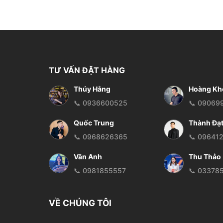
TƯ VẤN ĐẶT HÀNG
Thúy Hằng
Hoàng Kh
📞 0936600525
📞 09069
Quốc Trung
Thành Đạ
📞 0968626365
📞 09641
Vân Anh
Thu Thảo
📞 0981855557
📞 03378
VỀ CHÚNG TÔI