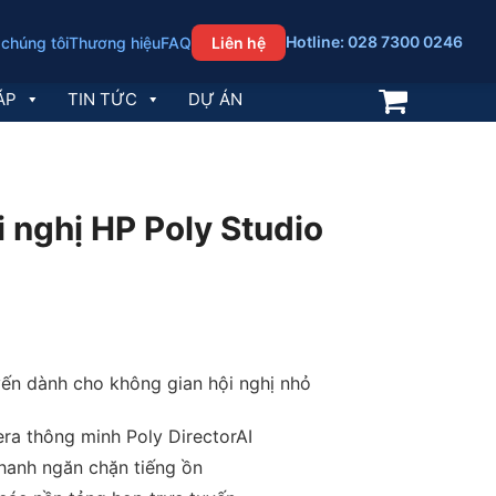
Hotline: 028 7300 0246
 chúng tôi
Thương hiệu
FAQ
Liên hệ
ÁP
TIN TỨC
DỰ ÁN
i nghị HP Poly Studio
uyến dành cho không gian hội nghị nhỏ
a thông minh Poly DirectorAI
anh ngăn chặn tiếng ồn