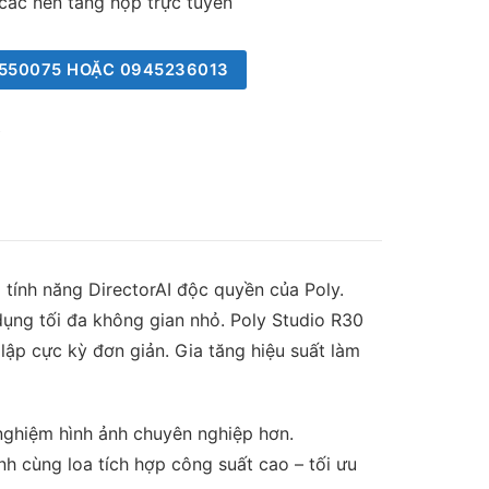
 các nền tảng họp trực tuyến
937550075 HOẶC 0945236013
Y
 tính năng DirectorAI độc quyền của Poly.
dụng tối đa không gian nhỏ. Poly Studio R30
 lập cực kỳ đơn giản. Gia tăng hiệu suất làm
 nghiệm hình ảnh chuyên nghiệp hơn.
nh cùng loa tích hợp công suất cao – tối ưu