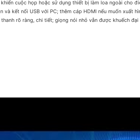
khiển cuộc họp hoặc sử dụng thiết bị làm loa ngoài cho điệ
 và kết nối USB với PC; thêm cáp HDMI nếu muốn xuất hìn
hanh rõ ràng, chi tiết; giọng nói nhỏ vẫn được khuếch đại 