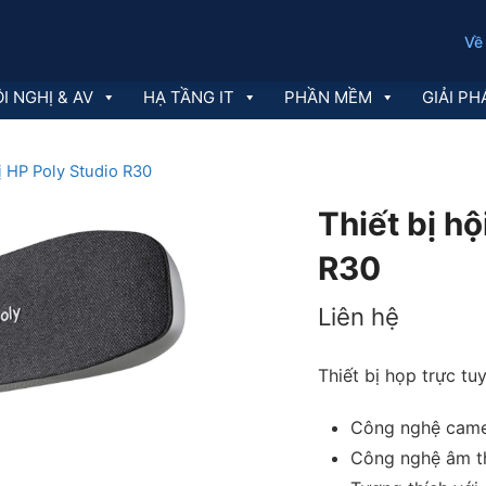
Về
I NGHỊ & AV
HẠ TẦNG IT
PHẦN MỀM
GIẢI PH
ị HP Poly Studio R30
Thiết bị hộ
R30
Liên hệ
Thiết bị họp trực t
Công nghệ camer
Công nghệ âm th