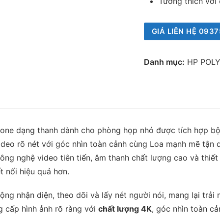
Tương thích với
GIÁ LIÊN HỆ 0
Danh mục:
HP POL
-in-one dạng thanh dành cho phòng họp nhỏ được tích hợp bộ
Video rõ nét với góc nhìn toàn cảnh cùng Loa mạnh mẽ tận 
ông nghệ video tiên tiến, âm thanh chất lượng cao và thiết
t nối hiệu quả hơn.
ộng nhận diện, theo dõi và lấy nét người nói, mang lại trải
 cấp hình ảnh rõ ràng với
chất lượng 4K
, góc nhìn toàn cả