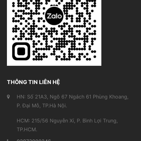
THÔNG TIN LIÊN HỆ
HN: Số 21A3, Ngõ 67 Ngách 61 Phùng Khoang,
P. Đại Mỗ, TP.Hà Nội.
HCM: 215/56 Nguyễn Xí, P. Bình Lợi Trung,
TP.HCM.