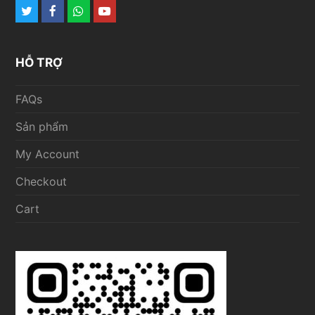
Twitter
Facebook
Whatsapp
Youtube
HỖ TRỢ
FAQs
Sản phẩm
My Account
Checkout
Cart