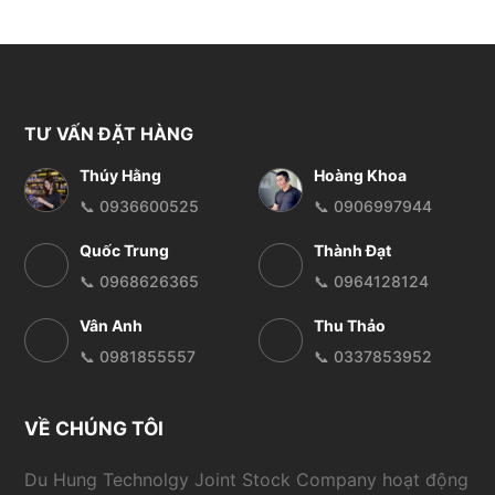
TƯ VẤN ĐẶT HÀNG
Thúy Hằng
Hoàng Khoa
📞 0936600525
📞 0906997944
Quốc Trung
Thành Đạt
📞 0968626365
📞 0964128124
Vân Anh
Thu Thảo
📞 0981855557
📞 0337853952
VỀ CHÚNG TÔI
Du Hung Technolgy Joint Stock Company hoạt động