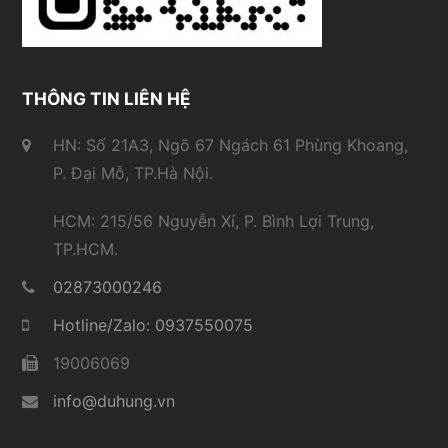
THÔNG TIN LIÊN HỆ
HN: Số 21A3, Ngõ 67 Ngách 61 Phùng Khoang,
P. Đại Mỗ, TP.Hà Nội.
HCM: 215/56 Nguyễn Xí, P. Bình Lợi Trung,
TP.HCM.
02873000246
Hotline/Zalo: 0937550075
19006069
info@duhung.vn