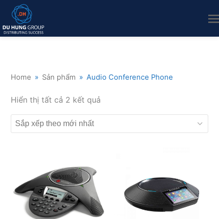
Home
»
Sản phẩm
»
Audio Conference Phone
Đã
Hiển thị tất cả 2 kết quả
sắp
xếp
theo
mới
nhất