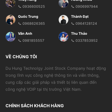
📞 0936600525
📞 0906997944
Quốc Trung
Thành Đạt
📞 0968626365
📞 0964128124
Vân Anh
Thu Thảo
📞 0981855557
📞 0337853952
VỀ CHÚNG TÔI
Du Hung Technolgy Joint Stock Company hoạt động
trong lĩnh vực công nghệ thông tin và viễn thông,
cung cấp các giải pháp và thiết bị liên quan đến
công nghệ VOIP tại thị trường Việt Nam.
CHÍNH SÁCH KHÁCH HÀNG