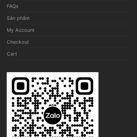
FAQs
Sản phẩm
My Account
Checkout
Cart