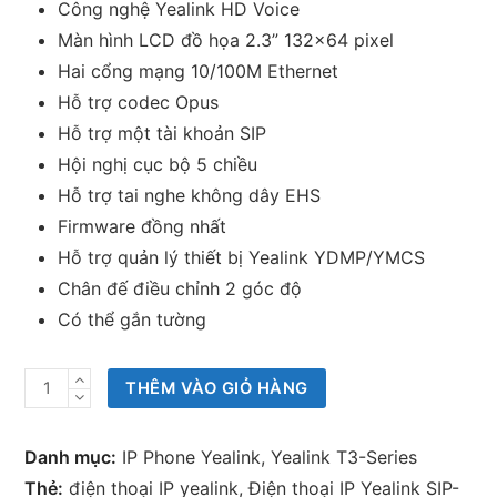
Công nghệ Yealink HD Voice
Màn hình LCD đồ họa 2.3” 132×64 pixel
Hai cổng mạng 10/100M Ethernet
Hỗ trợ codec Opus
Hỗ trợ một tài khoản SIP
Hội nghị cục bộ 5 chiều
Hỗ trợ tai nghe không dây EHS
Firmware đồng nhất
Hỗ trợ quản lý thiết bị Yealink YDMP/YMCS
Chân đế điều chỉnh 2 góc độ
Có thể gắn tường
Điện
THÊM VÀO GIỎ HÀNG
thoại
IP
Danh mục:
IP Phone Yealink
,
Yealink T3-Series
Yealink
Thẻ:
điện thoại IP yealink
,
Điện thoại IP Yealink SIP-