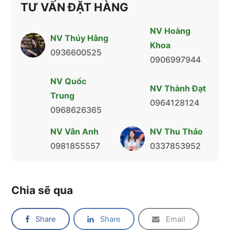
TƯ VẤN ĐẶT HÀNG
NV Hoàng
NV Thúy Hằng
Khoa
0936600525
0906997944
NV Quốc
NV Thành Đạt
Trung
0964128124
0968626365
NV Vân Anh
NV Thu Thảo
0981855557
0337853952
Chia sẽ qua
Share
Share
Email