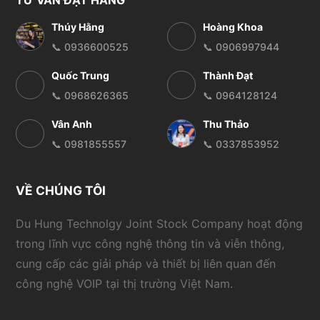
TƯ VẤN ĐẶT HÀNG
Thúy Hằng
Hoàng Khoa
📞 0936600525
📞 0906997944
Quốc Trung
Thành Đạt
📞 0968626365
📞 0964128124
Vân Anh
Thu Thảo
📞 0981855557
📞 0337853952
VỀ CHÚNG TÔI
Du Hung Technolgy Joint Stock Company hoạt động
trong lĩnh vực công nghệ thông tin và viễn thông,
cung cấp các giải pháp và thiết bị liên quan đến
công nghệ VOIP tại thị trường Việt Nam.