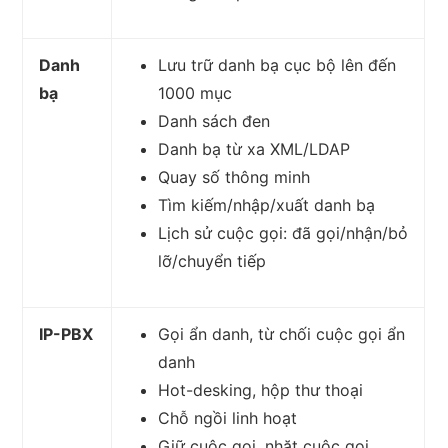
Danh
Lưu trữ danh bạ cục bộ lên đến
bạ
1000 mục
Danh sách đen
Danh bạ từ xa XML/LDAP
Quay số thông minh
Tìm kiếm/nhập/xuất danh bạ
Lịch sử cuộc gọi: đã gọi/nhận/bỏ
lỡ/chuyển tiếp
IP-PBX
Gọi ẩn danh, từ chối cuộc gọi ẩn
danh
Hot-desking, hộp thư thoại
Chỗ ngồi linh hoạt
Giữ cuộc gọi, nhặt cuộc gọi