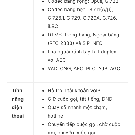
Codec băng rộng: Opus, G.722
Codec băng hẹp: G.711(A/μ),
G.723.1, G.729, G.729A, G.726,
iLBC
DTMF: Trong băng, Ngoài băng
(RFC 2833) và SIP INFO
Loa ngoài rảnh tay full-duplex
với AEC
VAD, CNG, AEC, PLC, AJB, AGC
Tính
Hỗ trợ 1 tài khoản VoIP
năng
Giữ cuộc gọi, tắt tiếng, DND
điện
Quay số nhanh một chạm,
thoại
hotline
Chuyển tiếp cuộc gọi, chờ cuộc
gọi, chuyển cuộc gọi