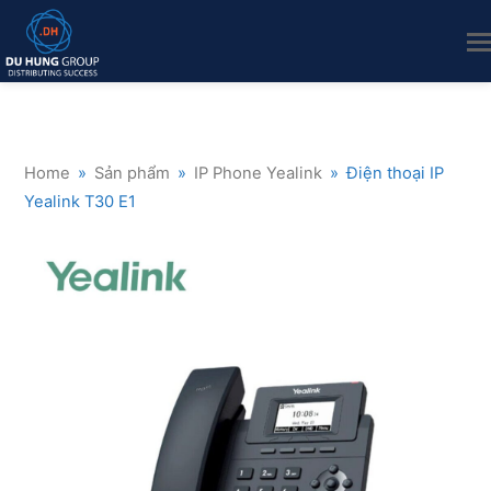
Home
»
Sản phẩm
»
IP Phone Yealink
»
Điện thoại IP
Yealink T30 E1