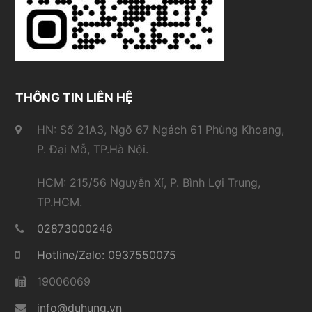
THÔNG TIN LIÊN HỆ
HN: Số 21A3, Ngõ 67 Ngách 61 Phùng Khoang,
P. Đại Mỗ, TP.Hà Nội.
HCM: 215/56 Nguyễn Xí, P. Bình Lợi Trung,
TP.HCM.
02873000246
Hotline/Zalo: 0937550075
19006069
info@duhung.vn