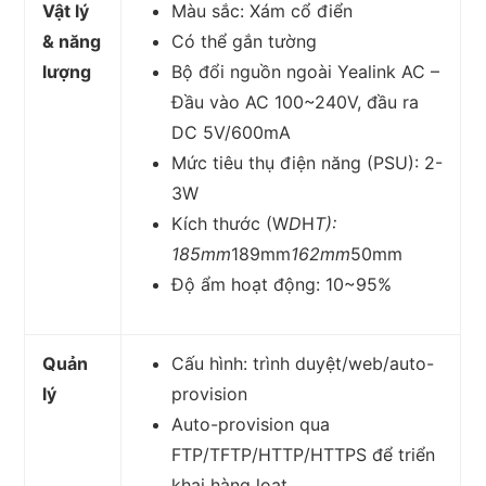
Vật lý
Màu sắc: Xám cổ điển
& năng
Có thể gắn tường
lượng
Bộ đổi nguồn ngoài Yealink AC –
Đầu vào AC 100~240V, đầu ra
DC 5V/600mA
Mức tiêu thụ điện năng (PSU): 2-
3W
Kích thước (W
D
H
T):
185mm
189mm
162mm
50mm
Độ ẩm hoạt động: 10~95%
Quản
Cấu hình: trình duyệt/web/auto-
lý
provision
Auto-provision qua
FTP/TFTP/HTTP/HTTPS để triển
khai hàng loạt