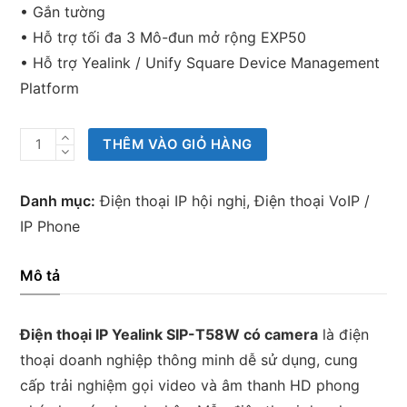
• Gắn tường
• Hỗ trợ tối đa 3 Mô-đun mở rộng EXP50
• Hỗ trợ Yealink / Unify Square Device Management
Platform
Điện
THÊM VÀO GIỎ HÀNG
thoại
IP
Danh mục:
Điện thoại IP hội nghị
,
Điện thoại VoIP /
Yealink
IP Phone
SIP-
T58W
Mô tả
with
camera
Điện thoại IP Yealink SIP-T58W có camera
là điện
số
thoại doanh nghiệp thông minh dễ sử dụng, cung
lượng
cấp trải nghiệm gọi video và âm thanh HD phong