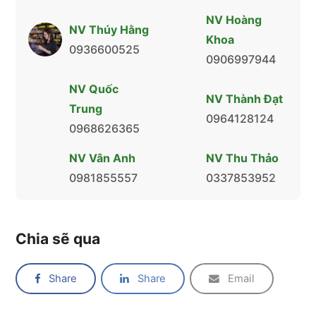
NV Hoàng
NV Thúy Hằng
Khoa
0936600525
0906997944
NV Quốc
NV Thành Đạt
Trung
0964128124
0968626365
NV Vân Anh
NV Thu Thảo
0981855557
0337853952
Chia sẽ qua
Share
Share
Email