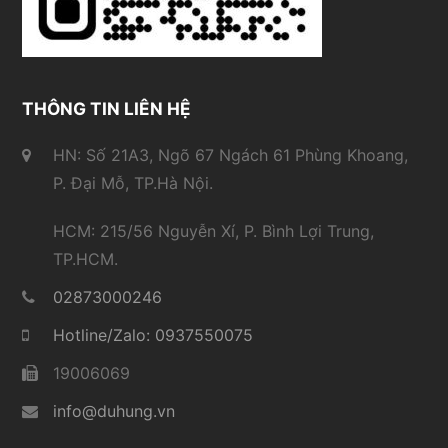
THÔNG TIN LIÊN HỆ
HN: Số 21A3, Ngõ 67 Ngách 61 Phùng Khoang,
P. Đại Mỗ, TP.Hà Nội.
HCM: 215/56 Nguyễn Xí, P. Bình Lợi Trung,
TP.HCM.
02873000246
Hotline/Zalo: 0937550075
19006069
info@duhung.vn