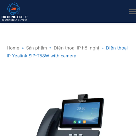
Home
»
Sản phẩm
»
Điện thoại IP hội nghị
»
Điện thoại
IP Yealink SIP-T58W with camera