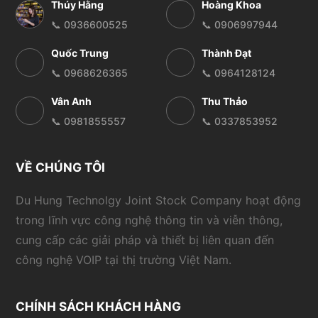
Thúy Hằng
Hoàng Khoa
📞 0936600525
📞 0906997944
Quốc Trung
Thành Đạt
📞 0968626365
📞 0964128124
Vân Anh
Thu Thảo
📞 0981855557
📞 0337853952
VỀ CHÚNG TÔI
Du Hung Technolgy Joint Stock Company hoạt động
trong lĩnh vực công nghệ thông tin và viễn thông,
cung cấp các giải pháp và thiết bị liên quan đến
công nghệ VOIP tại thị trường Việt Nam.
CHÍNH SÁCH KHÁCH HÀNG