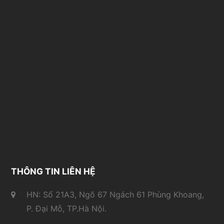
THÔNG TIN LIÊN HỆ
HN: Số 21A3, Ngõ 67 Ngách 61 Phùng Khoang,
P. Đại Mỗ, TP.Hà Nội.