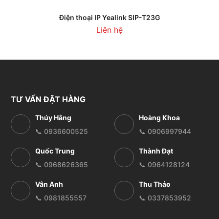
Điện thoại IP Yealink SIP-T23G
Liên hệ
TƯ VẤN ĐẶT HÀNG
Thúy Hằng
Hoàng Khoa
📞 0936600525
📞 0906997944
Quốc Trung
Thành Đạt
📞 0968626365
📞 0964128124
Vân Anh
Thu Thảo
📞 0981855557
📞 0337853952