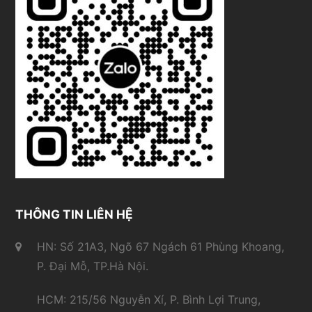
THÔNG TIN LIÊN HỆ
HN: Số 21A3, Ngõ 67 Ngách 61 Phùng Khoang,
P. Đại Mỗ, TP.Hà Nội.
HCM: 215/56 Nguyễn Xí, P. Bình Lợi Trung,