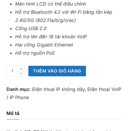
Màn hình LCD có thể điều chỉnh
Hỗ trợ Bluetooth 4.2 với Wi-Fi băng tần kép
2.4G/5G (802.11a/b/g/n/ac)
Cổng USB 2.0
Hỗ trợ lên đến 16 tài khoản VoIP
Hai cổng Gigabit Ethernet
Hỗ trợ nguồn PoE
Điện
THÊM VÀO GIỎ HÀNG
thoại
IP
Danh mục:
Điện thoại IP không dây
,
Điện thoại VoIP
Yealink
/ IP Phone
SIP-
T54W
Mô tả
số
lượng