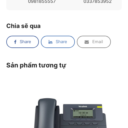
0981855557
0337853952
Chia sẽ qua
Share
Share
Email
Sản phẩm tương tự