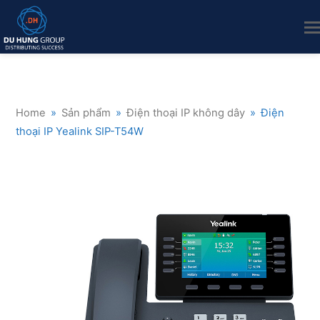
Home
»
Sản phẩm
»
Điện thoại IP không dây
»
Điện
thoại IP Yealink SIP-T54W