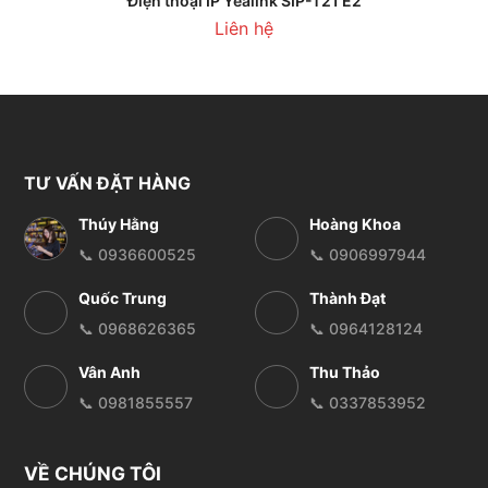
Điện thoại IP Yealink SIP-T21 E2
Liên hệ
TƯ VẤN ĐẶT HÀNG
Thúy Hằng
Hoàng Khoa
📞 0936600525
📞 0906997944
Quốc Trung
Thành Đạt
📞 0968626365
📞 0964128124
Vân Anh
Thu Thảo
📞 0981855557
📞 0337853952
VỀ CHÚNG TÔI