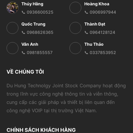
Thúy Hằng
Hoàng Khoa
📞 0936600525
📞 0906997944
Quốc Trung
Thành Đạt
📞 0968626365
📞 0964128124
Vân Anh
Thu Thảo
📞 0981855557
📞 0337853952
VỀ CHÚNG TÔI
Du Hung Technolgy Joint Stock Company hoạt động
trong lĩnh vực công nghệ thông tin và viễn thông,
cung cấp các giải pháp và thiết bị liên quan đến
công nghệ VOIP tại thị trường Việt Nam.
CHÍNH SÁCH KHÁCH HÀNG