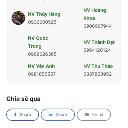
NV Hoàng
NV Thúy Hằng
Khoa
0936600525
0906997944
NV Quốc
NV Thành Đạt
Trung
0964128124
0968626365
NV Vân Anh
NV Thu Thảo
0981855557
0337853952
Chia sẽ qua
Share
Share
Email