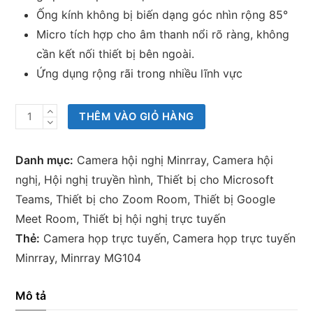
Ống kính không bị biến dạng góc nhìn rộng 85°
Micro tích hợp cho âm thanh nổi rõ ràng, không
cần kết nối thiết bị bên ngoài.
Ứng dụng rộng rãi trong nhiều lĩnh vực
Camera
THÊM VÀO GIỎ HÀNG
họp
trực
Danh mục:
Camera hội nghị Minrray
,
Camera hội
tuyến
nghị
,
Hội nghị truyền hình
,
Thiết bị cho Microsoft
Minrray
Teams
,
Thiết bị cho Zoom Room
,
Thiết bị Google
MG104
Meet Room
,
Thiết bị hội nghị trực tuyến
số
Thẻ:
Camera họp trực tuyến
,
Camera họp trực tuyến
lượng
Minrray
,
Minrray MG104
Mô tả