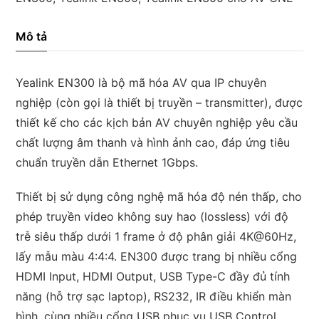
EN300
cho
Mô tả
AV
ONE
Yealink EN300 là bộ mã hóa AV qua IP chuyên
số
nghiệp (còn gọi là thiết bị truyền – transmitter), được
lượng
thiết kế cho các kịch bản AV chuyên nghiệp yêu cầu
chất lượng âm thanh và hình ảnh cao, đáp ứng tiêu
chuẩn truyền dẫn Ethernet 1Gbps.
Thiết bị sử dụng công nghệ mã hóa độ nén thấp, cho
phép truyền video không suy hao (lossless) với độ
trễ siêu thấp dưới 1 frame ở độ phân giải 4K@60Hz,
lấy mẫu màu 4:4:4. EN300 được trang bị nhiều cổng
HDMI Input, HDMI Output, USB Type-C đầy đủ tính
năng (hỗ trợ sạc laptop), RS232, IR điều khiển màn
hình, cùng nhiều cổng USB phục vụ USB Control