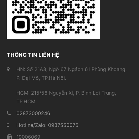
THÔNG TIN LIÊN HỆ
HN: Số 21A3, Ngõ 67 Ngách 61 Phùng Khoang,
P. Đại Mỗ, TP.Hà Nội.
HCM: 215/56 Nguyễn Xí, P. Bình Lợi Trung,
TP.HCM.
02873000246
Hotline/Zalo: 0937550075
19006069