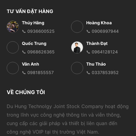
TƯ VẤN ĐẶT HÀNG
Thúy Hằng
Hoàng Khoa
📞 0936600525
📞 0906997944
Quốc Trung
Thành Đạt
📞 0968626365
📞 0964128124
Vân Anh
Thu Thảo
📞 0981855557
📞 0337853952
VỀ CHÚNG TÔI
Du Hung Technolgy Joint Stock Company hoạt động
trong lĩnh vực công nghệ thông tin và viễn thông,
cung cấp các giải pháp và thiết bị liên quan đến
công nghệ VOIP tại thị trường Việt Nam.