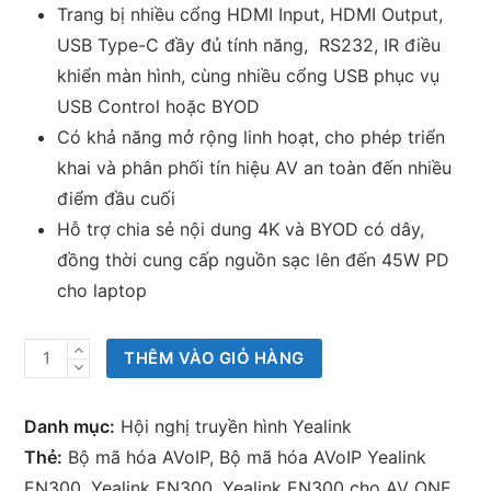
Trang bị nhiều cổng HDMI Input, HDMI Output,
USB Type-C đầy đủ tính năng, RS232, IR điều
khiển màn hình, cùng nhiều cổng USB phục vụ
USB Control hoặc BYOD
Có khả năng mở rộng linh hoạt, cho phép triển
khai và phân phối tín hiệu AV an toàn đến nhiều
điểm đầu cuối
Hỗ trợ chia sẻ nội dung 4K và BYOD có dây,
đồng thời cung cấp nguồn sạc lên đến 45W PD
cho laptop
Bộ
THÊM VÀO GIỎ HÀNG
mã
hóa
Danh mục:
Hội nghị truyền hình Yealink
AVoIP
Thẻ:
Bộ mã hóa AVoIP
,
Bộ mã hóa AVoIP Yealink
Yealink
EN300
,
Yealink EN300
,
Yealink EN300 cho AV ONE