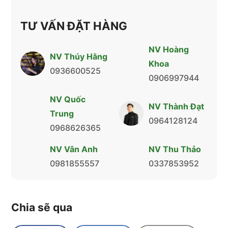
TƯ VẤN ĐẶT HÀNG
NV Hoàng
NV Thúy Hằng
Khoa
0936600525
0906997944
NV Quốc
NV Thành Đạt
Trung
0964128124
0968626365
NV Vân Anh
NV Thu Thảo
0981855557
0337853952
Chia sẽ qua