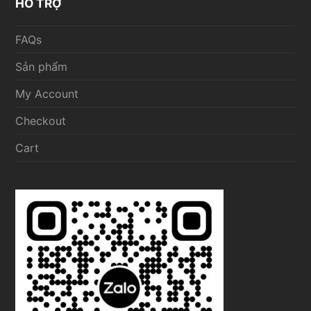
HỖ TRỢ
FAQs
Sản phẩm
My Account
Checkout
Cart