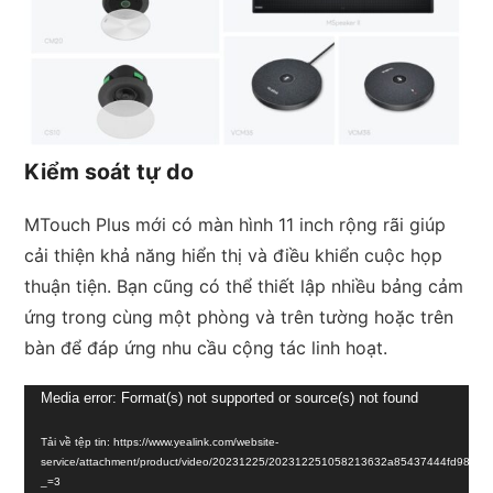
Kiểm soát tự do
MTouch Plus mới có màn hình 11 inch rộng rãi giúp
cải thiện khả năng hiển thị và điều khiển cuộc họp
thuận tiện. Bạn cũng có thể thiết lập nhiều bảng cảm
ứng trong cùng một phòng và trên tường hoặc trên
bàn để đáp ứng nhu cầu cộng tác linh hoạt.
Trình
Media error: Format(s) not supported or source(s) not found
chơi
Tải về tệp tin: https://www.yealink.com/website-
Video
service/attachment/product/video/20231225/202312251058213632a85437444fd98e8c
_=3