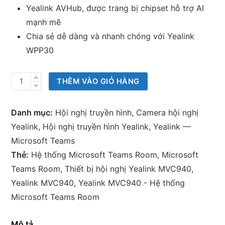
Yealink AVHub, được trang bị chipset hỗ trợ AI
mạnh mẽ
Chia sẻ dễ dàng và nhanh chóng với Yealink
WPP30
Yealink
THÊM VÀO GIỎ HÀNG
MVC940
-
Danh mục:
Hội nghị truyền hình
,
Camera hội nghị
Hệ
Yealink
,
Hội nghị truyền hình Yealink
,
Yealink —
thống
Microsoft Teams
Microsoft
Thẻ:
Hệ thống Microsoft Teams Room
,
Microsoft
Teams
Teams Room
,
Thiết bị hội nghị Yealink MVC940
,
Room
Yealink MVC940
,
Yealink MVC940 - Hệ thống
dành
Microsoft Teams Room
cho
phòng
Mô tả