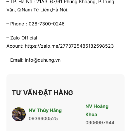
– TP. Hà Nội:
21A3, 67/61 Phùng Khoang, P.Trung
Văn, Q,Nam Từ Liêm,Hà Nội.
– Phone：028-7300-0246
– Zalo Official
Acount:
https://zalo.me/2773725485182598523
– Email:
info@duhung.vn
TƯ VẤN ĐẶT HÀNG
NV Hoàng
NV Thúy Hằng
Khoa
0936600525
0906997944