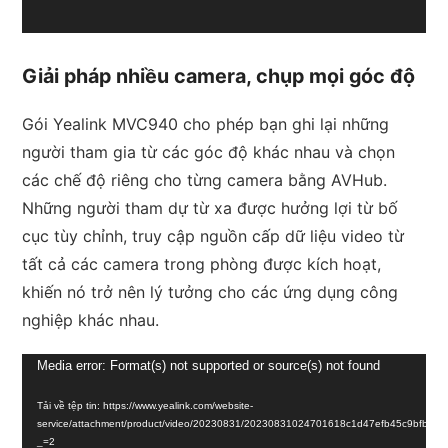
Giải pháp nhiều camera, chụp mọi góc độ
Gói Yealink MVC940 cho phép bạn ghi lại những
người tham gia từ các góc độ khác nhau và chọn
các chế độ riêng cho từng camera bằng AVHub.
Những người tham dự từ xa được hưởng lợi từ bố
cục tùy chỉnh, truy cập nguồn cấp dữ liệu video từ
tất cả các camera trong phòng được kích hoạt,
khiến nó trở nên lý tưởng cho các ứng dụng công
nghiệp khác nhau.
Trình
Media error: Format(s) not supported or source(s) not found
chơi
Tải về tệp tin: https://www.yealink.com/website-
Video
service/attachment/product/video/20230831/20230831024701618c1d47efb45c9bfb6c
_=2