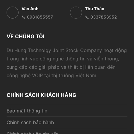
Vân Anh
Thu Thảo
📞 0981855557
📞 0337853952
VỀ CHÚNG TÔI
Du Hung Technolgy Joint Stock Company hoạt động
trong lĩnh vực công nghệ thông tin và viễn thông,
cung cấp các giải pháp và thiết bị liên quan đến
công nghệ VOIP tại thị trường Việt Nam.
CHÍNH SÁCH KHÁCH HÀNG
Bảo mật thông tin
Chính sách bảo hành