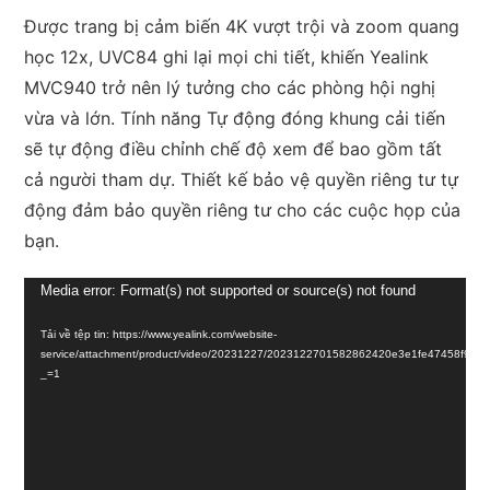
Được trang bị cảm biến 4K vượt trội và zoom quang
học 12x, UVC84 ghi lại mọi chi tiết, khiến Yealink
MVC940 trở nên lý tưởng cho các phòng hội nghị
vừa và lớn. Tính năng Tự động đóng khung cải tiến
sẽ tự động điều chỉnh chế độ xem để bao gồm tất
cả người tham dự. Thiết kế bảo vệ quyền riêng tư tự
động đảm bảo quyền riêng tư cho các cuộc họp của
bạn.
Trình
Media error: Format(s) not supported or source(s) not found
chơi
Tải về tệp tin: https://www.yealink.com/website-
Video
service/attachment/product/video/20231227/2023122701582862420e3e1fe47458f9d
_=1