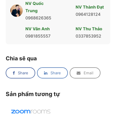
NV Quốc
NV Thành Đạt
Trung
0964128124
0968626365
NV Vân Anh
NV Thu Thảo
0981855557
0337853952
Chia sẽ qua
Share
Share
Email
Sản phẩm tương tự