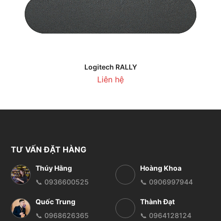
Logitech RALLY
Liên hệ
TƯ VẤN ĐẶT HÀNG
Thúy Hằng
Hoàng Khoa
📞 0936600525
📞 0906997944
Quốc Trung
Thành Đạt
📞 0968626365
📞 0964128124