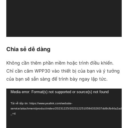
Chia sẻ dễ dàng
Không cần thêm phần mềm hoặc trình điều khiển.
Chỉ cần cắm WPP30 vào thiết bị của bạn và ý tưởng
của bạn sẽ sẵn sàng để trình bày ngay lập tức.
Trình
Media error: Format(s) not supported or source(s) not found
chơi
Tải về tệp tin: https://www.yealink.com/website-
Video
service/attachment/product/video/20231225/2023122510584332637dd9cfb44a2adcf
_=4