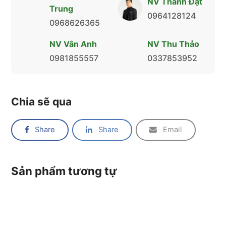
NV Thành Đạt
Trung
0964128124
0968626365
NV Vân Anh
NV Thu Thảo
0981855557
0337853952
Chia sẽ qua
Share
Share
Email
Sản phẩm tương tự