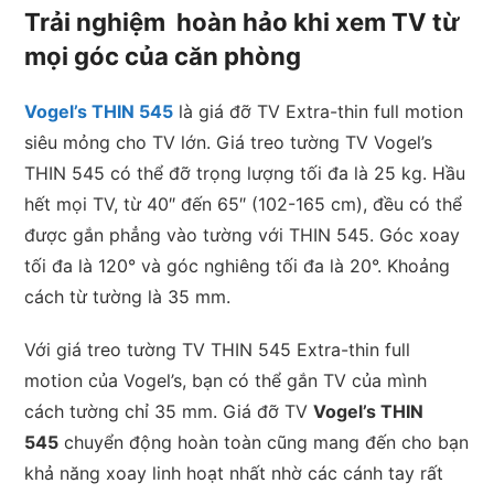
lượng
Trải nghiệm hoàn hảo khi xem TV từ
mọi góc của căn phòng
Vogel’s THIN 545
là giá đỡ TV Extra-thin full motion
siêu mỏng cho TV lớn. Giá treo tường TV Vogel’s
THIN 545 có thể đỡ trọng lượng tối đa là 25 kg. Hầu
hết mọi TV, từ 40″ đến 65″ (102-165 cm), đều có thể
được gắn phẳng vào tường với THIN 545. Góc xoay
tối đa là 120° và góc nghiêng tối đa là 20°. Khoảng
cách từ tường là 35 mm.
Với giá treo tường TV THIN 545 Extra-thin full
motion của Vogel’s, bạn có thể gắn TV của mình
cách tường chỉ 35 mm. Giá đỡ TV
Vogel’s THIN
545
chuyển động hoàn toàn cũng mang đến cho bạn
khả năng xoay linh hoạt nhất nhờ các cánh tay rất