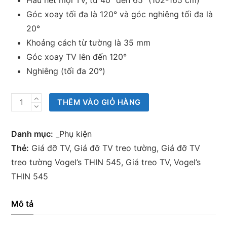
Hầu hết mọi TV, từ 40″ đến 65″ (102-165 cm)
Góc xoay tối đa là 120° và góc nghiêng tối đa là
20°
Khoảng cách từ tường là 35 mm
Góc xoay TV lên đến 120°
Nghiêng (tối đa 20°)
Giá
THÊM VÀO GIỎ HÀNG
đỡ
TV
Danh mục:
_Phụ kiện
treo
Thẻ:
Giá đỡ TV
,
Giá đỡ TV treo tường
,
Giá đỡ TV
tường
treo tường Vogel’s THIN 545
,
Giá treo TV
,
Vogel’s
Vogel’s
THIN 545
THIN
545
Mô tả
số