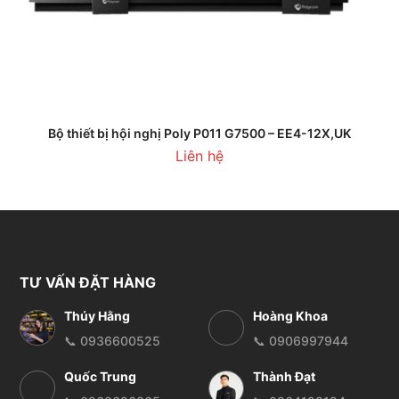
Bộ thiết bị hội nghị Poly P011 G7500 – EE4-12X,UK
Liên hệ
TƯ VẤN ĐẶT HÀNG
Thúy Hằng
Hoàng Khoa
📞 0936600525
📞 0906997944
Quốc Trung
Thành Đạt