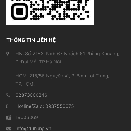
THÔNG TIN LIÊN HỆ
HN: Số 21A3, Ngõ 67 Ngách 61 Phùng Khoang,
P. Đại Mỗ, TP.Hà Nội.
HCM: 215/56 Nguyễn Xí, P. Bình Lợi Trung,
TP.HCM.
02873000246
Hotline/Zalo: 0937550075
19006069
info@duhung.vn