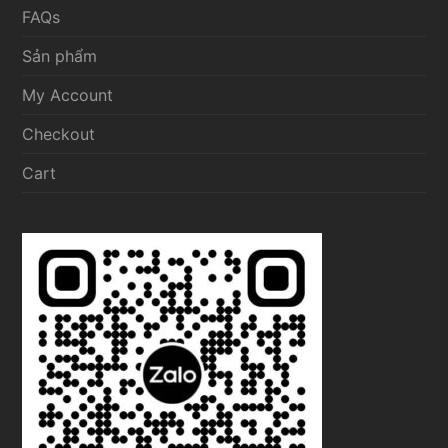
FAQs
Sản phẩm
My Account
Checkout
Cart