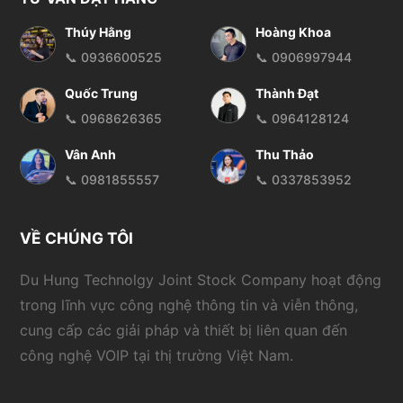
Thúy Hằng
Hoàng Khoa
📞 0936600525
📞 0906997944
Quốc Trung
Thành Đạt
📞 0968626365
📞 0964128124
Vân Anh
Thu Thảo
📞 0981855557
📞 0337853952
VỀ CHÚNG TÔI
Du Hung Technolgy Joint Stock Company hoạt động
trong lĩnh vực công nghệ thông tin và viễn thông,
cung cấp các giải pháp và thiết bị liên quan đến
công nghệ VOIP tại thị trường Việt Nam.