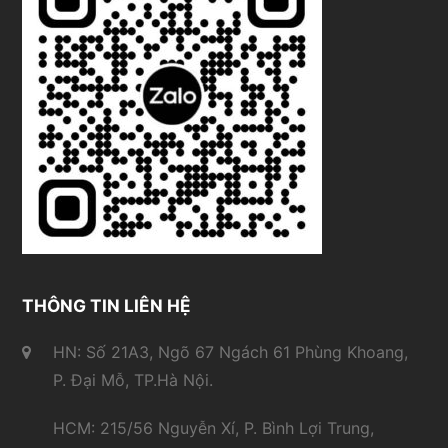
THÔNG TIN LIÊN HỆ
HN: Số 21A3, Ngõ 67 Ngách 61 Phùng Khoang,
P. Đại Mỗ, TP.Hà Nội.
HCM: 215/56 Nguyễn Xí, P. Bình Lợi Trung,