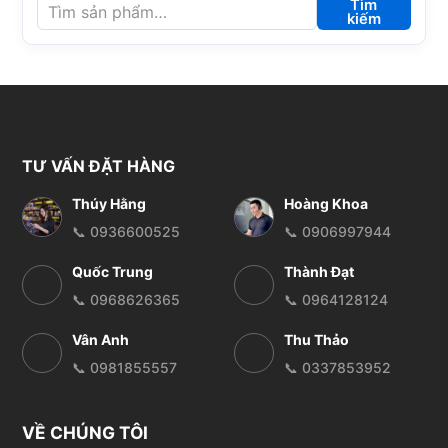
Tìm
kiếm
TƯ VẤN ĐẶT HÀNG
Thúy Hằng
Hoàng Khoa
📞 0936600525
📞 0906997944
Quốc Trung
Thành Đạt
📞 0968626365
📞 0964128124
Vân Anh
Thu Thảo
📞 0981855557
📞 0337853952
VỀ CHÚNG TÔI