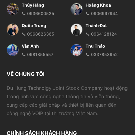
Thúy Hằng
Hoàng Khoa
📞 0936600525
📞 0906997944
Quốc Trung
Thành Đạt
📞 0968626365
📞 0964128124
Vân Anh
Thu Thảo
📞 0981855557
📞 0337853952
VỀ CHÚNG TÔI
Du Hung Technolgy Joint Stock Company hoạt động
trong lĩnh vực công nghệ thông tin và viễn thông,
cung cấp các giải pháp và thiết bị liên quan đến
công nghệ VOIP tại thị trường Việt Nam.
CHÍNH SÁCH KHÁCH HÀNG