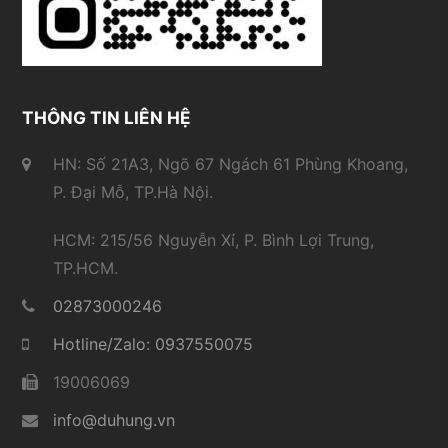
THÔNG TIN LIÊN HỆ
HN: Số 21A3, Ngõ 67 Ngách 61 Phùng Khoang,
P. Đại Mỗ, TP.Hà Nội.
HCM: 215/56 Nguyễn Xí, P. Bình Lợi Trung,
TP.HCM.
02873000246
Hotline/Zalo: 0937550075
19006069
info@duhung.vn